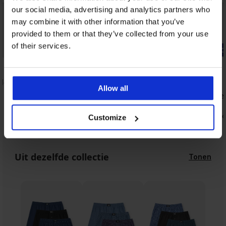
our social media, advertising and analytics partners who
may combine it with other information that you’ve
provided to them or that they’ve collected from your use
of their services.
-20% GET20
-20% GET20
5
4,7
 Jack and
Allow all
Naadloze vormgevend shirt SilverPro
Naadloze el
64,99 €
56,99 €
51,99 €
45,59 €
code:
GET20
code
Customize
Uit dezelfde collectie
Tonen