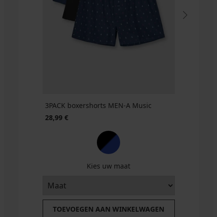
BOSS
JJECO...
Comfort
Waffle
40,99
52,99
48,99
€
€
€
32,79
€
code
GET20
3PACK boxershorts MEN-A Music
28,99 €
Kies uw maat
TOEVOEGEN AAN WINKELWAGEN