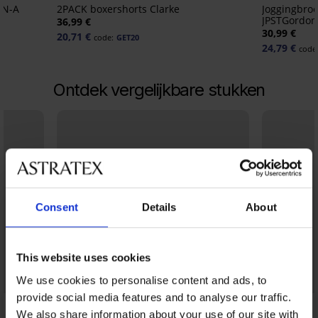
EN-A
2PACK boxershorts Clarke
Joggingbro
JPSTGordon
36,99 €
30,99 €
20,71 €
code:
GET20
24,79 €
code
Ontdek vergelijkbare stukken
Consent
Details
About
This website uses cookies
We use cookies to personalise content and ads, to
provide social media features and to analyse our traffic.
We also share information about your use of our site with