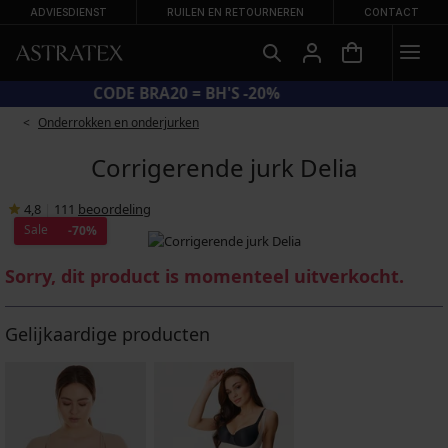
ADVIESDIENST
RUILEN EN RETOURNEREN
CONTACT
CODE BRA20 = BH'S -20%
Onderrokken en onderjurken
Corrigerende jurk Delia
4,8
|
111
beoordeling
Sale
-70%
Sorry, dit product is momenteel uitverkocht.
Gelijkaardige producten