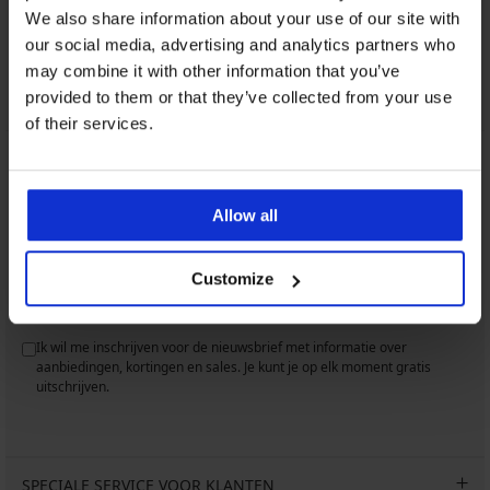
Klantenservice
We also share information about your use of our site with
our social media, advertising and analytics partners who
Op werkdagen van 8.00 tot 16.00 uur
may combine it with other information that you’ve
info@astratex.be
provided to them or that they’ve collected from your use
of their services.
Newsletter
Mis geen enkele korting
Allow all
Customize
IK WIL ME ABONNEREN
Ik wil me inschrijven voor de nieuwsbrief met informatie over
aanbiedingen, kortingen en sales. Je kunt je op elk moment gratis
uitschrijven.
SPECIALE SERVICE VOOR KLANTEN