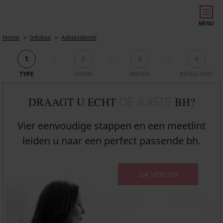
MENU
Home
Infobox
Adviesdienst
1
2
3
4
TYPE
VORM
MATEN
RESULTAAT
DRAAGT U ECHT
BH?
DE JUISTE
Vier eenvoudige stappen en een meetlint
leiden u naar een perfect passende bh.
GA VERDER