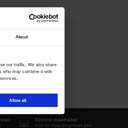
About
se our traffic. We also share
ers who may combine it with
 services.
Allow all
osten
Slimme maattabel
k
Vind de maat die precies past