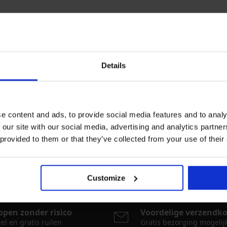
URNEERDE GOEDEREN
1+1 gratis”, „2+1 gratis” en soortgelijke
Details
het antwoord op uw vraag niet gevonden?
e content and ads, to provide social media features and to analy
tact op met ons klantenservice via
info@astratex.be
.
 our site with our social media, advertising and analytics partn
 provided to them or that they’ve collected from your use of their
n u graag elke werkdag van 08.00 tot 16.00 uur.
Customize
open zonder risico
Voordelige verzendk
el en gratis ruilen
Gratis bezorging mogelij