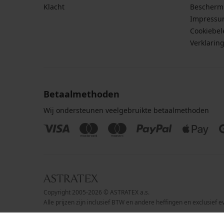
Klacht
Bescherm
Impress
Cookiebel
Verklarin
Betaalmethoden
Wij ondersteunen veelgebruikte betaalmethoden
Copyright 2005-2026 © ASTRATEX a.s.
Alle prijzen zijn inclusief BTW en andere heffingen en exclusief