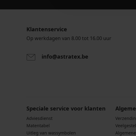
Klantenservice
Op werkdagen van 8.00 tot 16.00 uur
info@astratex.be
Door het invoeren van je e-mailadres ga je akkoord
persoonsgegevens in overeenstemming met de voo
persoonsgegevens
.
Speciale service voor klanten
Algeme
Adviesdienst
Verzendin
Matentabel
Veelgeste
Uitleg van wassymbolen
Algemene