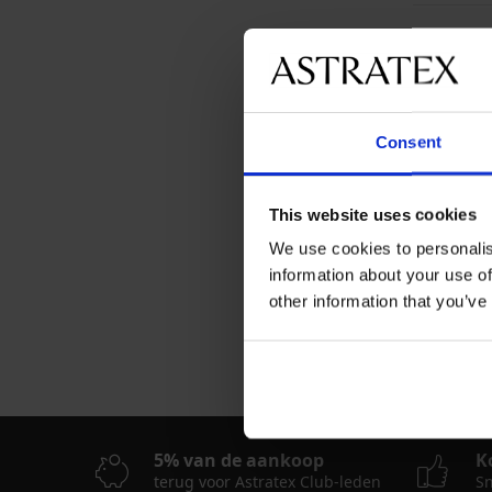
GERETO
Acties „
Consent
This website uses cookies
Heeft u 
We use cookies to personalis
Neem con
information about your use of
other information that you’ve
Wij helpe
5% van de aankoop
K
terug voor Astratex Club-leden
Sn