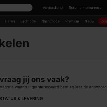
Zoeken
Adviesdienst
Ruilen en retourneren
Heren
Badmode
Nachtmode
Premium
Nieuw
Zom
nkelen
vraag jij ons vaak?
ategorie waarin u geïnteresseerd bent en lees de antwoord
STATUS & LEVERING