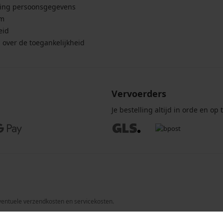
ing persoonsgegevens
um
eid
g over de toegankelijkheid
Vervoerders
Je bestelling altijd in orde en op t
 eventuele verzendkosten en servicekosten.