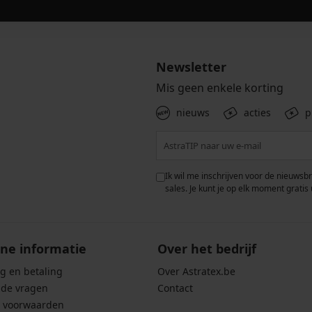
Newsletter
Mis geen enkele korting
nieuws
acties
p
 met de verwerking van
Ik wil me inschrijven voor de nieuwsb
rwaarden voor de
bescherming van
sales. Je kunt je op elk moment gratis 
ne informatie
Over het bedrijf
g en betaling
Over Astratex.be
lde vragen
Contact
 voorwaarden