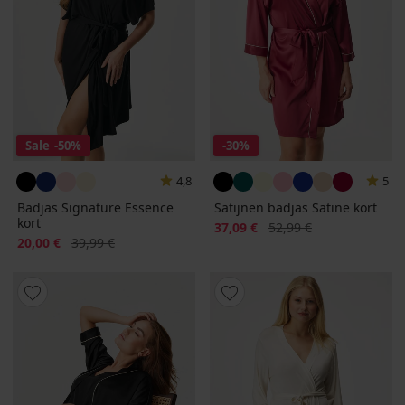
Sale
-50%
-30%
4,8
5
Badjas Signature Essence
Satijnen badjas Satine kort
kort
Korting
Oorspronkelijke prijs
37,09 €
52,99 €
Korting
Oorspronkelijke prijs
20,00 €
39,99 €