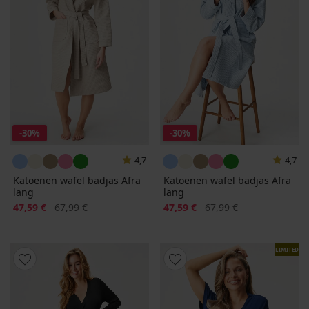
-30%
-30%
4,7
4,7
Katoenen wafel badjas Afra
Katoenen wafel badjas Afra
lang
lang
Korting
Oorspronkelijke prijs
Korting
Oorspronkelijke prijs
47,59 €
67,99 €
47,59 €
67,99 €
LIMITED