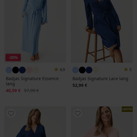
-30%
4,9
5
Badjas Signature Essence
Badjas Signature Lace lang
lang
52,99 €
Korting
Oorspronkelijke prijs
40,59 €
57,99 €
LIMITED