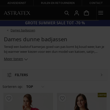
ADVIESDIENST
RUILEN EN RETOURNEREN
CONTACT
GROTE SUMMER SALE TOT -70 %
Dames badjassen
Dames dunne badjassen
Terwijl een badstof kamerjas goed van pas komt bij koud weer, kan je
bij warmer weer kiezen voor een dun model van katoen, satijn,
viscose of transparante tule. Je kan een lichtgewicht badjas dragen als
Meer tonen
extra laag over een nachtjapon of pyjama. Maar als je voor een badjas
met print kiest, of voor een model van kant, kan je het dragen als een
stijlvol thuiskostuum in moderne boho-stijl. En in een luxe gebloemde
FILTERS
kimono-achtige badjas kan je ook gewoon de stad in. Vergeet je
vooroordelen.
Sorteren op:
TOP
LIMITED