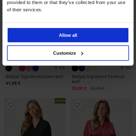
provided to them or that they’ve collected from your use
of their services.
Allow all
Customize
Sale
-50%
4,9
4,8
Badjas SignatureLiliana kort
Badjas Signature Essence
kort
41,99 €
Korting
Oorspronkelijke prijs
20,00 €
39,99 €
LIMITED