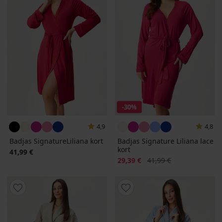
-30%
4,9
4,8
Badjas SignatureLiliana kort
Badjas Signature Liliana lace
kort
41,99 €
Korting
Oorspronkelijke prijs
29,39 €
41,99 €