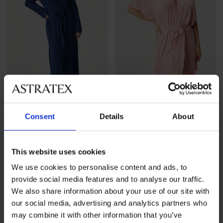
-30%
Sale
-50%
4,9
4,8
Consent
Details
About
Badjas Signature Essence
Badjas Signature Essence
lang
kort
Korting
Oorspronkelijke prijs
Korting
Oorspronkelijke prijs
40,59 €
57,99 €
20,00 €
39,99 €
This website uses cookies
We use cookies to personalise content and ads, to
LIMITED
provide social media features and to analyse our traffic.
We also share information about your use of our site with
our social media, advertising and analytics partners who
may combine it with other information that you’ve