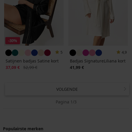
-30%
5
4,9
Satijnen badjas Satine kort
Badjas SignatureLiliana kort
Korting
Oorspronkelijke prijs
37,09 €
52,99 €
41,99 €
VOLGENDE
Pagina 1/3
Populairste merken