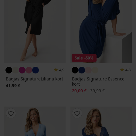
Sale
-50%
4,9
4,8
Badjas SignatureLiliana kort
Badjas Signature Essence
kort
41,99 €
Korting
Oorspronkelijke prijs
20,00 €
39,99 €