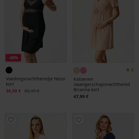
-40%
5
Voedingsnachthemdje Nessi
Katoenen
kort
zwangerschapsnachthemd
Brianna kort
Korting
Oorspronkelijke prijs
36,59 €
60,99 €
47,99 €