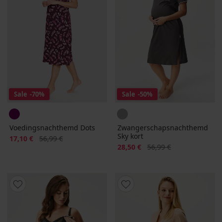
Sale
-70%
Sale
-50%
Voedingsnachthemd Dots
Zwangerschapsnachthemd
Sky kort
Korting
Oorspronkelijke prijs
17,10 €
56,99 €
Korting
Oorspronkelijke prijs
28,50 €
56,99 €