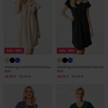
Sale
-50%
Sale
-50%
Voedingsnachthemd Katrina
Voedingsnachthemd Katrina
kort
kort
Korting
Oorspronkelijke prijs
Korting
Oorspronkelijke prijs
26,50 €
52,99 €
26,50 €
52,99 €