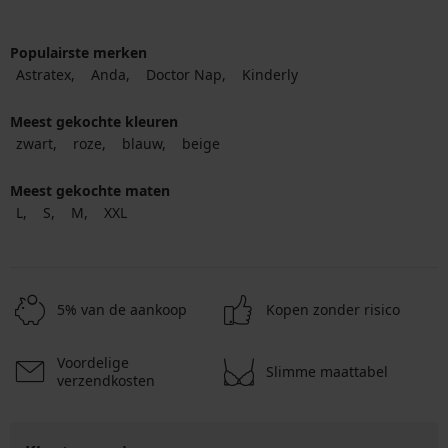
Populairste merken
Astratex
Anda
Doctor Nap
Kinderly
Meest gekochte kleuren
zwart
roze
blauw
beige
Meest gekochte maten
L
S
M
XXL
5% van de aankoop
Kopen zonder risico
Voordelige
Slimme maattabel
verzendkosten