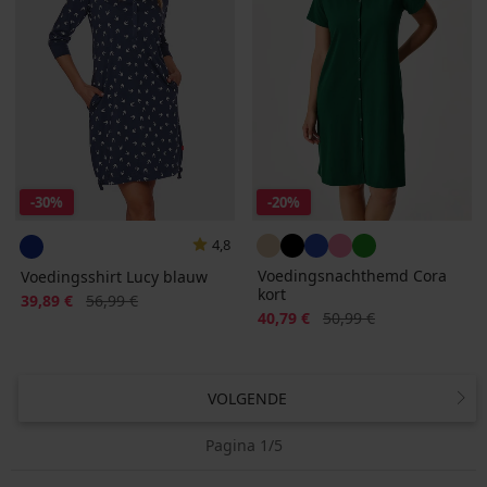
-30%
-20%
4,8
Voedingsnachthemd Cora
Voedingsshirt Lucy blauw
kort
Korting
Oorspronkelijke prijs
39,89 €
56,99 €
Korting
Oorspronkelijke prijs
40,79 €
50,99 €
VOLGENDE
Pagina 1/5