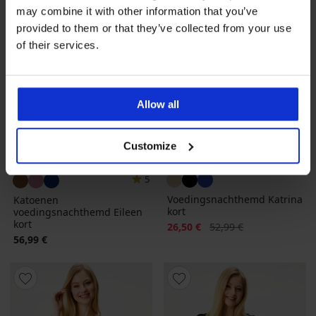
may combine it with other information that you’ve
provided to them or that they’ve collected from your use
of their services.
Allow all
Customize
Sale
-50%
5
Voedingsnachthemd Katrina
Katoenen
kort
voedingsnachthemd Eileen
kort
Korting
Oorspronkelijke prijs
26,50 €
52,99 €
56,99 €