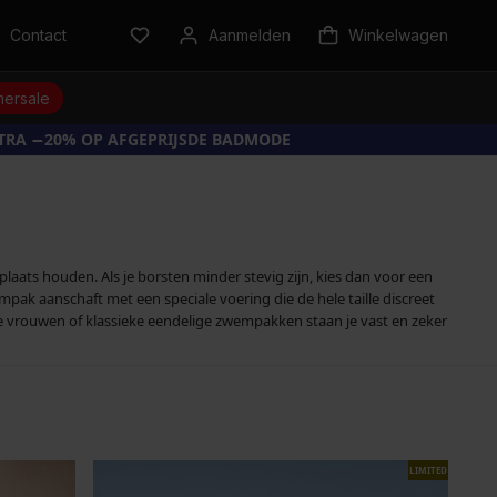
Contact
Aanmelden
Winkelwagen
ersale
XTRA −20% OP AFGEPRIJSDE BADMODE
plaats houden. Als je borsten minder stevig zijn, kies dan voor een
ak aanschaft met een speciale voering die de hele taille discreet
e vrouwen of klassieke eendelige zwempakken staan je vast en zeker
LIMITED