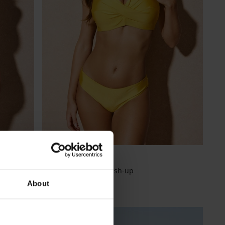
la I
Bikini Dalji Yellow push-up
51,98 €
About