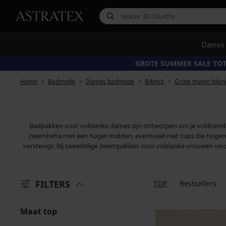
Dames
GROTE SUMMER SALE TOT
Home
Badmode
Dames badmode
Bikini’s
Grote maten bikin
Badpakken voor volslanke dames zijn ontworpen om je voldoende steu
zwembeha met een hoger midden, eventueel met cups die hogere zij
verstevigt. Bij tweedelige zwempakken voor volslanke vrouwen vind
FILTERS
TOP
Bestsellers
Maat top