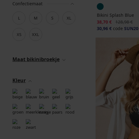
Confectiemaat
Bikini Splash Blue
L
M
S
XL
Korting
Oorspronkeli
38,70 €
128,98 €
30,96 €
code
SUN20
XS
XXL
Maat bikinibroekje
Kleur