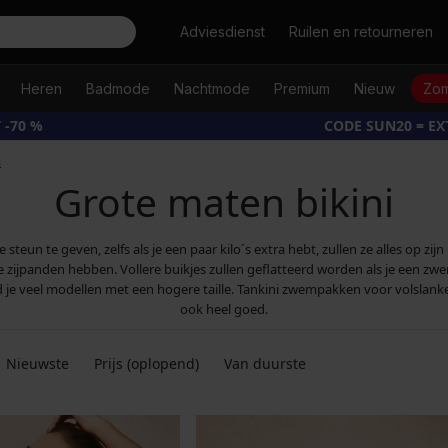
Zoeken
Adviesdienst
Ruilen en retourneren
Heren
Badmode
Nachtmode
Premium
Nieuw
Zom
 -70 %
CODE SUN20 = E
i
Grote maten bikini
n te geven, zelfs als je een paar kilo´s extra hebt, zullen ze alles op zijn 
panden hebben. Vollere buikjes zullen geflatteerd worden als je een zwemp
 je veel modellen met een hogere taille. Tankini zwempakken voor volslank
ook heel goed.
Nieuwste
Prijs (oplopend)
Van duurste