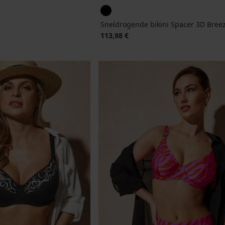
Sneldrogende bikini Spacer 3D Breez
jke prijs
113,98 €