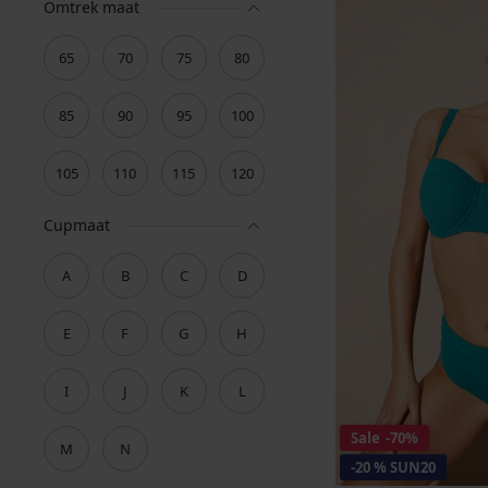
Omtrek maat
65
70
75
80
85
90
95
100
105
110
115
120
Cupmaat
A
B
C
D
E
F
G
H
I
J
K
L
Sale
-70%
M
N
-20 % SUN20