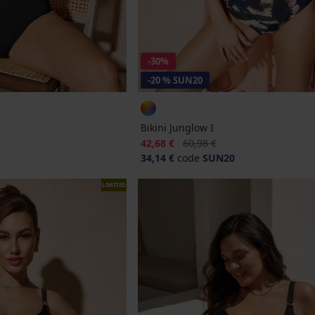
-30%
-20 % SUN20
Bikini Junglow I
Korting
Oorspronkelijke prijs
42,68 €
60,98 €
34,14 €
code
SUN20
LIMITED