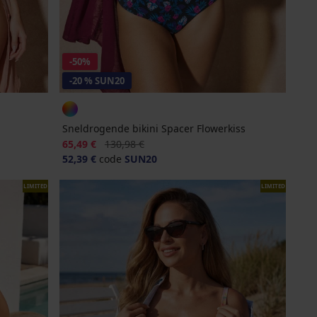
-50%
-20 % SUN20
Sneldrogende bikini Spacer Flowerkiss
Korting
Oorspronkelijke prijs
65,49 €
130,98 €
52,39 €
code
SUN20
LIMITED
LIMITED