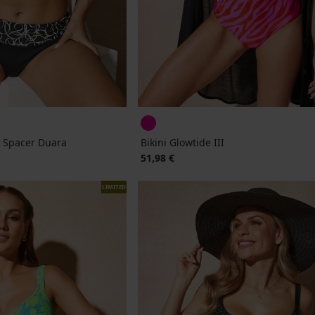
i Spacer Duara
Bikini Glowtide III
51,98 €
LIMITED