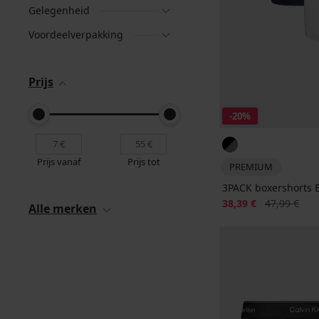
Gelegenheid
Voordeelverpakking
Prijs
-20%
Prijs vanaf
Prijs tot
PREMIUM
3PACK boxershorts 
Korting
Oorspronkeli
38,39 €
47,99 €
Alle merken