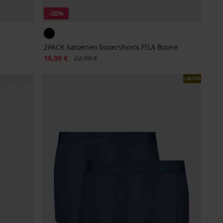
-30%
2PACK katoenen boxershorts FILA Boone
Korting
Oorspronkelijke prijs
16,09 €
22,99 €
LIMITED