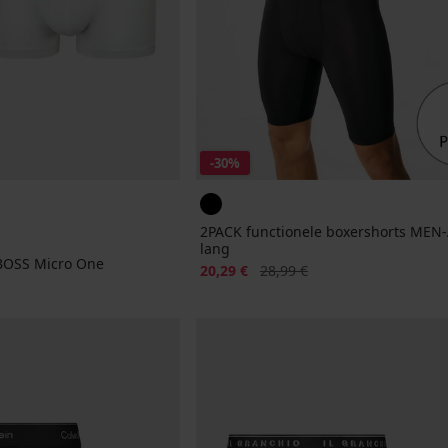
-30%
2PACK functionele boxershorts MEN-
lang
BOSS Micro One
Korting
Oorspronkelijke prijs
20,29 €
28,99 €
jke prijs