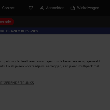
Contact
Aanmelden
Winkelwagen
ersale
DE BRA20 = BH'S -20%
vorm, elk model heeft anatomisch gevormde benen en ze zijn gemaakt
ts. En als je een voorraadje wil aanleggen, kan je een multipack met
RIGERENDE TRUNKS