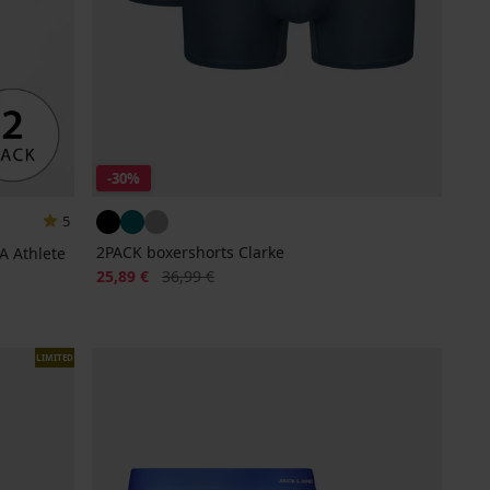
-30%
5
2PACK boxershorts Clarke
A Athlete
Korting
Oorspronkelijke prijs
25,89 €
36,99 €
LIMITED