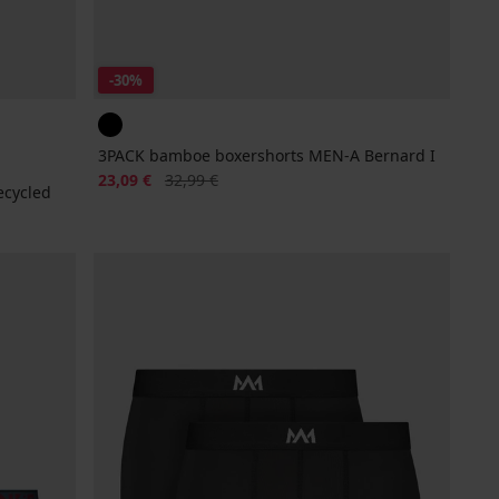
-30%
3PACK bamboe boxershorts MEN-A Bernard I
Korting
Oorspronkelijke prijs
23,09 €
32,99 €
ecycled