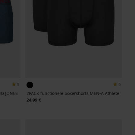
5
5
ND JONES
2PACK functionele boxershorts MEN-A Athlete
24,99 €