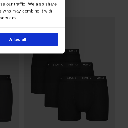
se our traffic. We also share
ers who may combine it with
 services.
LIMITED
Allow all