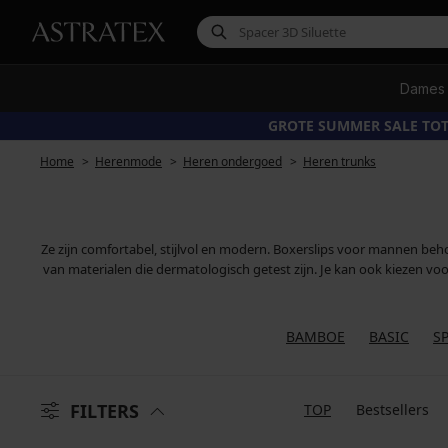
Dames
GROTE SUMMER SALE TOT
Home
Herenmode
Heren ondergoed
Heren trunks
Ze zijn comfortabel, stijlvol en modern. Boxerslips voor mannen b
van materialen die dermatologisch getest zijn. Je kan ook kiezen vo
BAMBOE
BASIC
S
FILTERS
TOP
Bestsellers