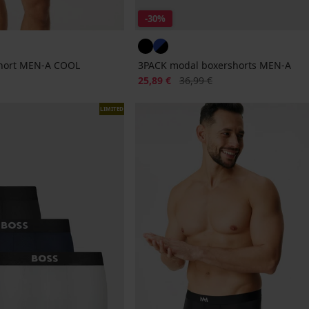
-30%
short MEN-A COOL
3PACK modal boxershorts MEN-A
Korting
Oorspronkelijke prijs
25,89 €
36,99 €
LIMITED