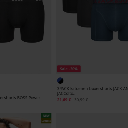
Sale
-30%
3PACK katoenen boxershorts JACK A
JACColto...
ershorts BOSS Power
Korting
Oorspronkelijke prijs
21,69 €
30,99 €
NEW
LIMITED