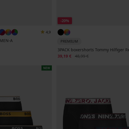
-20%
4,9
 MEN-A
PREMIUM
3PACK boxershorts Tommy Hilfiger R
Korting
Oorspronkelijke prijs
39,19 €
48,99 €
NEW