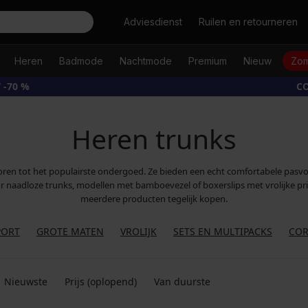
Zoeken
Adviesdienst
Ruilen en retourneren
Heren
Badmode
Nachtmode
Premium
Nieuw
Zom
 -70 %
CO
Heren trunks
ehoren tot het populairste ondergoed. Ze bieden een echt comfortabele pas
or naadloze trunks, modellen met bamboevezel of boxerslips met vrolijke prin
meerdere producten tegelijk kopen.
PORT
GROTE MATEN
VROLIJK
SETS EN MULTIPACKS
COR
Nieuwste
Prijs (oplopend)
Van duurste