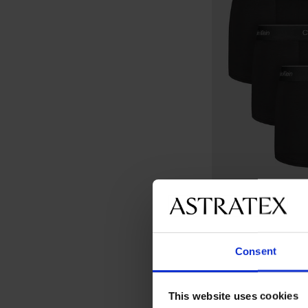
Consent
PREMIUM
This website uses cookies
3PACK boxershorts C