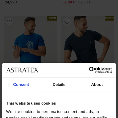
Korting
Oorspronkelijke prijs
24,99 €
37,09 €
52,99 €
LIMITED
LIMITED
Consent
Details
About
This website uses cookies
Katoenen herenpyjama
Katoenen herenpyjama FILA
We use cookies to personalise content and ads, to
Charlie met korte broek
Brent met korte broek
provide social media features and to analyse our traffic.