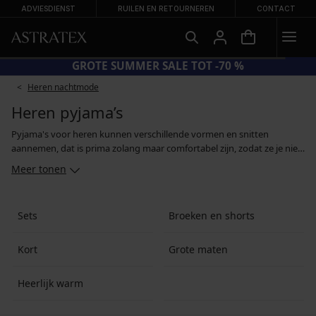
ADVIESDIENST
RUILEN EN RETOURNEREN
CONTACT
20 = BH'S -20%
GROTE SUMM
Heren nachtmode
Heren pyjama’s
Pyjama's voor heren kunnen verschillende vormen en snitten
aannemen, dat is prima zolang maar comfortabel zijn, zodat ze je niet
belemmeren en je bewegingsvrijheid niet beperken. Of je nu op zoek
Meer tonen
bent naar een klassieke pyjama met knoopsluiting en lange mouwen,
een katoenen slaapshirt met lange pyamaproek, een short met
elastiek in de taille of een lang nachthemd voor heren, je hebt keuze
Sets
Broeken en shorts
te over. Wij selecteren de fijnste natuurlijke materialen voor je,
waaronder katoen, katoenbreisel, modal en viscose.
Kort
Grote maten
Heerlijk warm