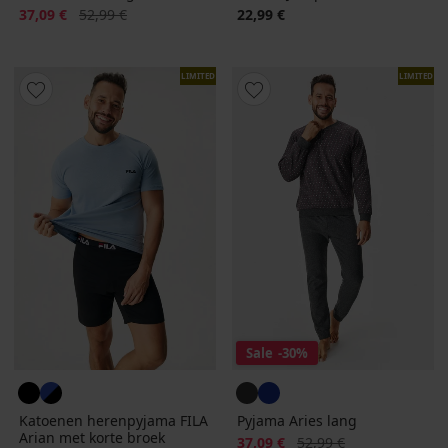
Korting
Oorspronkelijke prijs
37,09 €
52,99 €
22,99 €
LIMITED
LIMITED
Sale
-30%
Katoenen herenpyjama FILA
Pyjama Aries lang
Arian met korte broek
Korting
Oorspronkelijke prijs
37,09 €
52,99 €