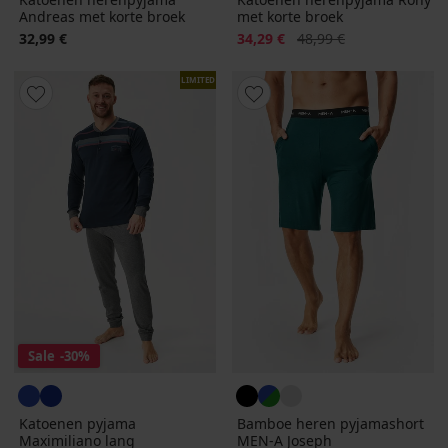
Andreas met korte broek
met korte broek
Korting
Oorspronkelijke prijs
32,99 €
34,29 €
48,99 €
LIMITED
Sale
-30%
Katoenen pyjama
Bamboe heren pyjamashort
Maximiliano lang
MEN-A Joseph