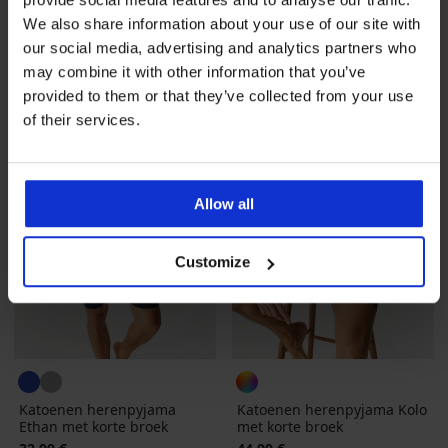
32,99 €
52,99 €
We also share information about your use of our site with
our social media, advertising and analytics partners who
LIMITED
may combine it with other information that you’ve
provided to them or that they’ve collected from your use
of their services.
Allow all
Customize
Katoenen herenpyjama
Katoenen herenpyjama Kolo
Ethan met korte broek
met korte broek