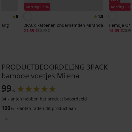
Korting -30%
Korting -30
5
4,9
lang
2PACK katoenen onderhemden Miranda
Hemdje ON
21,69 €
14,69 €
30,99 €
20,99
PRODUCTBEOORDELING 3PACK
bamboe voetjes Milena
2+1 GRATIS
99
%
5
34 klanten hebben het product beoordeeld
100
%
klanten raden dit product aan
Katoenen
voetjes
Verti
5,19