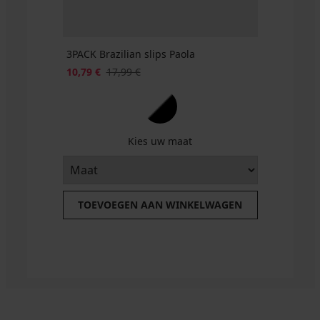
€
actie
3+1
GRATIS
3PACK Brazilian slips Paola
10,79 €
17,99 €
Kies uw maat
TOEVOEGEN AAN WINKELWAGEN