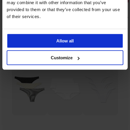
may combine it with other information that you’ve
4,9
5
provided to them or that they’ve collected from your use
Slip Katia klassiek
Klassieke sl
of their services.
15,59 €
16,99 €
25,99 €
Allow all
Uit dezelfde collectie
Tonen
Customize