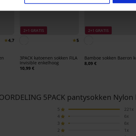
2+1 GRATIS
2+1 GRATIS
4,7
5
en
3PACK katoenen sokken FILA
Bamboe sokken Baeron k
Invisible enkelhoog
8,09 €
10,99 €
ORDELING 5PACK pantysokken Nylon 
5
221x
4
6x
3
6x
2
1x