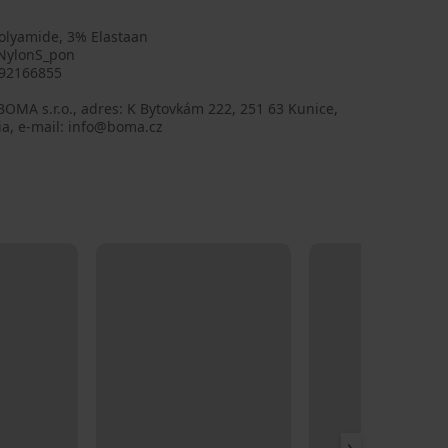
olyamide, 3% Elastaan
NylonS_pon
92166855
BOMA s.r.o., adres: K Bytovkám 222, 251 63 Kunice,
ia, e-mail: info@boma.cz