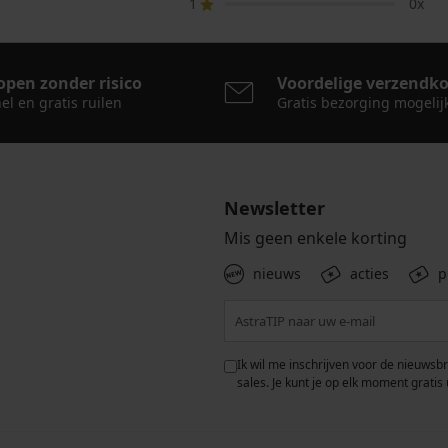
1
0x
open zonder risico
Voordelige verzendk
el en gratis ruilen
Gratis bezorging mogelij
Newsletter
Mis geen enkele korting
nieuws
acties
p
 met de verwerking van
Ik wil me inschrijven voor de nieuwsb
rwaarden voor de
bescherming van
sales. Je kunt je op elk moment gratis 