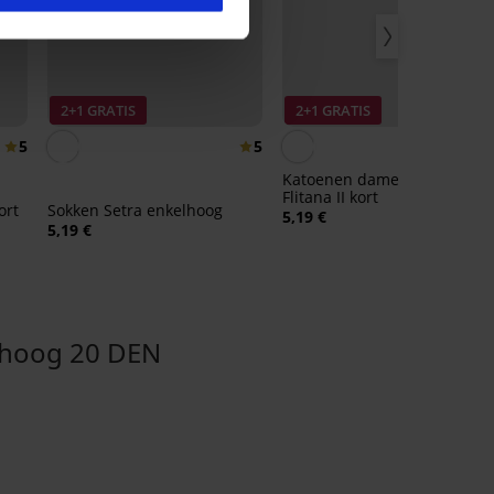
2+1 GRATIS
2+1 GRATIS
5
5
Katoenen damessokken
Flitana II kort
ort
Sokken Setra enkelhoog
5,19 €
5,19 €
hoog 20 DEN