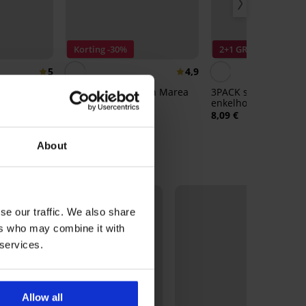
Korting -30%
2+1 GRATIS
5
4,9
sen Marea
2PACK pantykousen Marea
3PACK sokken Hoho
40 DEN
enkelhoog
3,63 €
5,19 €
8,09 €
About
NEW
se our traffic. We also share
ers who may combine it with
 services.
Allow all