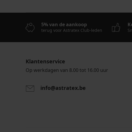
5% van de aankoop
K
terug voor Astratex Club-leden
Sn
Klantenservice
Op werkdagen van 8.00 tot 16.00 uur
info@astratex.be
Door het invoeren van je e-mailadres ga je akkoord
persoonsgegevens in overeenstemming met de voo
persoonsgegevens
.