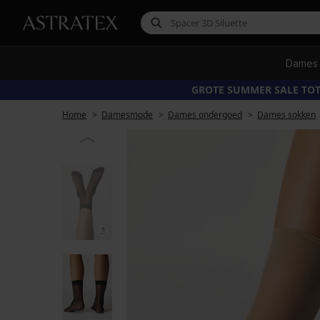
Dames
GROTE SUMMER SALE TOT
Home
Damesmode
Dames ondergoed
Dames sokken