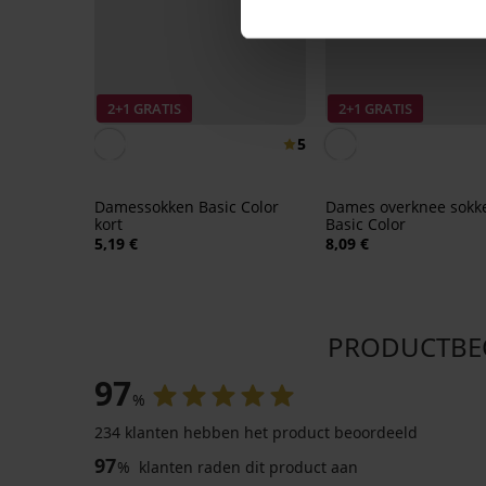
2+1 GRATIS
2+1 GRATIS
5
Damessokken Basic Color
Dames overknee sokk
kort
Basic Color
5,19 €
8,09 €
PRODUCTBEO
97
%
234 klanten hebben het product beoordeeld
97
%
klanten raden dit product aan