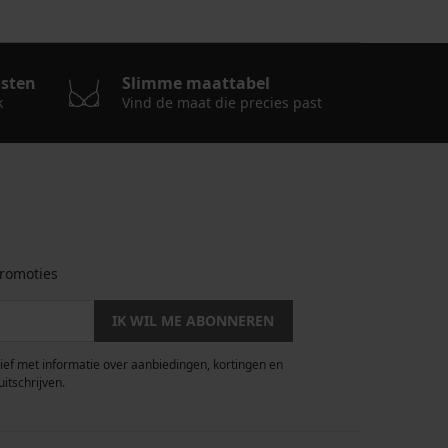
osten
Slimme maattabel
k
Vind de maat die precies past
romoties
IK WIL ME ABONNEREN
rief met informatie over aanbiedingen, kortingen en
uitschrijven.