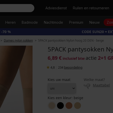
Zoeken
Adviesdienst
Ruilen en retourneren
Heren
Badmode
Nachtmode
Premium
Nieuw
Zom
 -70 %
CODE SUN20 = E
Dames nylon sokken
5PACK pantysokken Nylon hoog 20 DEN - beige
5PACK pantysokken Ny
6,89 €
actie
2+1 G
inclusief btw
4,8
|
234
beoordeling
Kies uw maat
Welke maat?
Maattabel
Kies een kleur:
beige