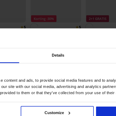
Korting -30%
2+1 GRATIS
5
5
okken Easy
2PACK pantykousen Plus
2PACK pantykou
Size 20 DEN
20 DEN
4,54 €
6,49 €
5,19 €
Details
Ontdek vergelijkbare stukken
e content and ads, to provide social media features and to analy
 our site with our social media, advertising and analytics partn
 provided to them or that they’ve collected from your use of their
Customize