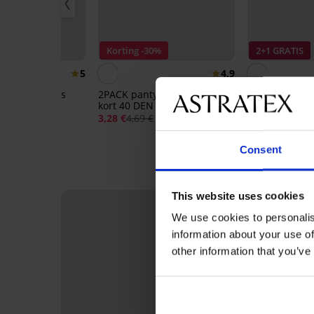
30%
Korting -30%
2+1 GRATIS
5
4,9
tysokken Plus
2PACK pantysokken Easy
2PACK pantys
 20 DEN
kort 40 DEN
kort 15 DEN
€
3,28 €
4,69 €
4,69 €
Consent
This website uses cookies
We use cookies to personalis
information about your use of
other information that you’ve