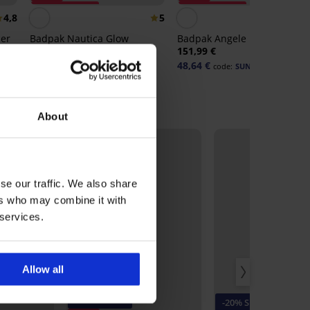
Korting -30%
Korting -60%
4,8
5
4,
cer
Badpak Nautica Glow
Badpak Angele Mint
135,99 €
151,99 €
76,15 €
48,64 €
code:
SUN20
code:
SUN20
About
se our traffic. We also share
ers who may combine it with
 services.
Allow all
-20% SUN20
-20% SUN20