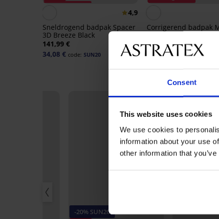
Korting -70%
4,9
Sneldrogend badpak Spacer
Corrigerend badpak 
3D Breeze Black
Glitter Black
141,99 €
156,99 €
34,08 €
87,91 €
code:
SUN20
code:
SUN20
Consent
This website uses cookies
We use cookies to personalis
information about your use of
other information that you’ve
20
-20% SUN20