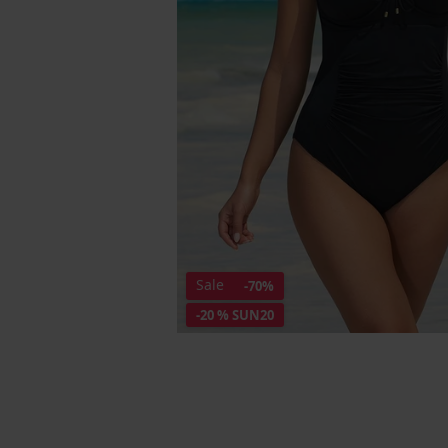
Sale
-70%
-20 % SUN20