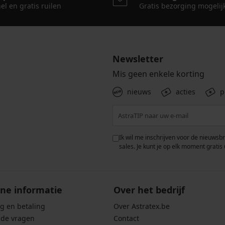
el en gratis ruilen
Gratis bezorging mogelij
Newsletter
Mis geen enkele korting
nieuws
acties
p
 met de verwerking van
Ik wil me inschrijven voor de nieuwsb
rwaarden voor de
bescherming van
sales. Je kunt je op elk moment gratis 
ne informatie
Over het bedrijf
g en betaling
Over Astratex.be
lde vragen
Contact