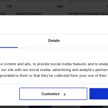
5
4,9
Maia
Badpak Paula III
Corrigerend badpak Spa
3D Black Voyage
96,99 €
125,99 €
Ontdek vergelijkbare stukken
Details
LIMITED
e content and ads, to provide social media features and to analy
 our site with our social media, advertising and analytics partn
 provided to them or that they’ve collected from your use of their
Customize
-20% SUN20
-20% SUN20