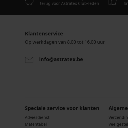
Black
terug voor Astratex Club-leden
Sn
€
€
€
115,99
64,99
116,99
59,99
€
€
€
€
15,60
46,79
24,00
€
€
€
Klantenservice
code
code
code
SUN20
SUN20
SUN20
Op werkdagen van 8.00 tot 16.00 uur
info@astratex.be
Door het invoeren van je e-mailadres ga je akkoord
persoonsgegevens in overeenstemming met de voo
persoonsgegevens
.
Speciale service voor klanten
Algeme
Adviesdienst
Verzendin
Matentabel
Veelgeste