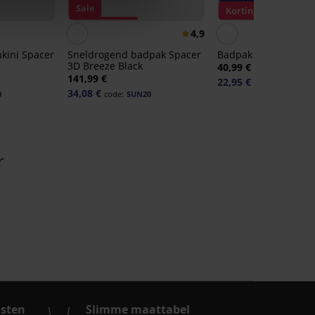
Sale
Korting -30%
Korting -70%
4,9
kini Spacer
Sneldrogend badpak Spacer
Badpak Canberra I
3D Breeze Black
40,99 €
141,99 €
22,95 €
code:
SUN20
34,08 €
0
code:
SUN20
r
osten
Slimme maattabel