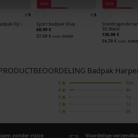
Sale
Sale
Korting -50%
Korting -50%
5
5
dpak Fiji I
Sport badpak Shay
Sneldrogende tan
3D Black
68,99 €
136,98 €
27,59 €
code:
SUN20
54,78 €
code:
SUN2
PRODUCTBEOORDELING Badpak Harpe
5
52x
4
4x
3
1x
2
1x
1
0x
open zonder risico
Voordelige verzendk