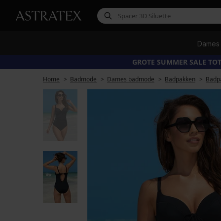
Dames
GROTE SUMMER SALE TOT
Home
Badmode
Dames badmode
Badpakken
Badp