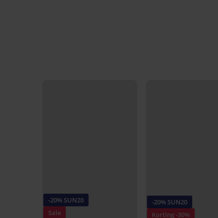
-20% SUN20
-20% SUN20
Sale
Korting -30%