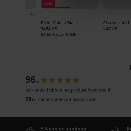
Sale
50%
Korting -50%
5
Splash Black
Bikini Splash Black
Corrigerend ba
128,98 €
52,99 €
51,59 €
e:
SUN20
code:
SUN20
96
%
Sale
Sale
Sale
-70%
-50%
-50%
58 klanten hebben het product beoordeeld
-20 % SUN20
-20 % SUN20
-20 % SUN20
LIMITED
LIMITED
LIMITED
98
%
klanten raden dit product aan
5
5
Dames
Corrigerend
Badpak
Badpak
badpak
badpak
DIVA
Bao
Blanka
Bellano
by
Gold
5% van de aankoop
K
IVA
19,50
58,49
30,00