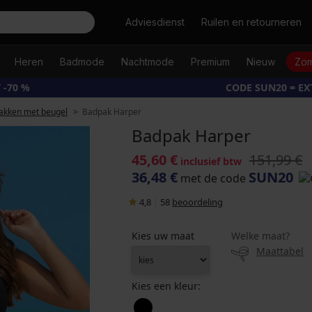
Zoeken
Adviesdienst
Ruilen en retourneren
Heren
Badmode
Nachtmode
Premium
Nieuw
Zom
 -70 %
CODE SUN20 = E
akken met beugel
Badpak Harper
Badpak Harper
45,60 €
151,99 €
inclusief btw
36,48 €
SUN20
met de code
4,8
|
58
beoordeling
Kies uw maat
Welke maat?
Maattabel
Kies een kleur: