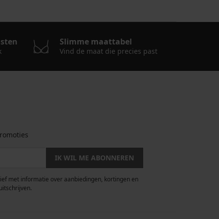
osten
Slimme maattabel
k
Vind de maat die precies past
romoties
IK WIL ME ABONNEREN
rief met informatie over aanbiedingen, kortingen en
uitschrijven.