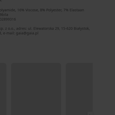
lyamide, 16% Viscose, 8% Polyester, 7% Elastaan
9bila
02899316
p. z o.o., adres: ul. Elewatorska 29, 15-620 Białystok,
, e-mail: gaia@gaia.pl