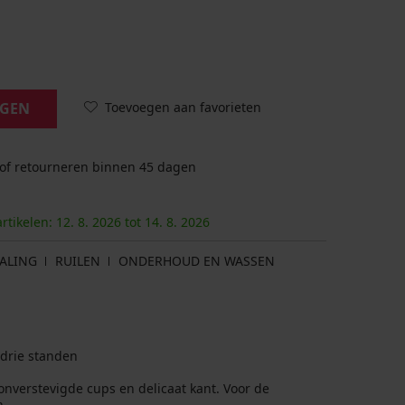
Toevoegen aan favorieten
AGEN
 of retourneren binnen 45 dagen
artikelen:
12. 8.
2026
tot
14. 8.
2026
ALING
RUILEN
ONDERHOUD EN WASSEN
 drie standen
nverstevigde cups en delicaat kant. Voor de
n.