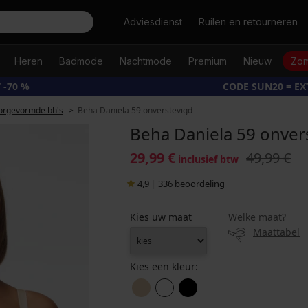
Zoeken
Adviesdienst
Ruilen en retourneren
Heren
Badmode
Nachtmode
Premium
Nieuw
Zom
 -70 %
CODE SUN20 = E
orgevormde bh's
Beha Daniela 59 onverstevigd
Beha Daniela 59 onver
29,99 €
49,99 €
inclusief btw
4,9
|
336
beoordeling
Kies uw maat
Welke maat?
Maattabel
Kies een kleur: