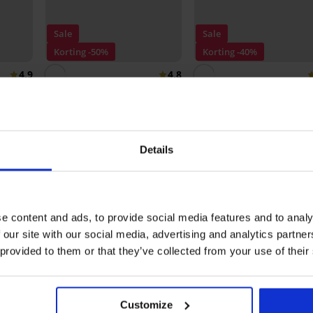
Sale
Sale
Korting -50%
Korting -40%
4,9
4,8
d
Beha Sonata onverstevigd
Bh Sonia half-voorgevor
32,49 €
64,99 €
32,99 €
54,99 €
Details
Ontdek vergelijkbare stukken
e content and ads, to provide social media features and to analy
 our site with our social media, advertising and analytics partn
 provided to them or that they’ve collected from your use of their
Customize