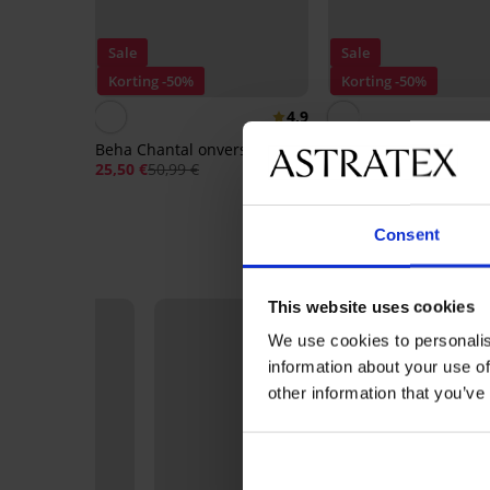
Sale
Sale
Korting -50%
Korting -50%
4,9
Beha Chantal onverstevigd
Beha Ada onverstevig
25,50 €
50,99 €
28,50 €
56,99 €
Consent
This website uses cookies
We use cookies to personalis
information about your use of
other information that you’ve