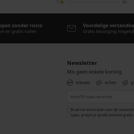
1
0x
open zonder risico
Voordelige verzendk
el en gratis ruilen
Gratis bezorging mogelij
Newsletter
Mis geen enkele korting
nieuws
acties
p
 met de verwerking van
Ik wil me inschrijven voor de nieuwsb
rwaarden voor de
bescherming van
sales. Je kunt je op elk moment gratis 