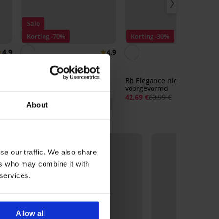
Sale
Korting -70%
Korting -30%
4,9
4,9
4,
md
Beha Estel halfverstevigd
14,70 €
48,99 €
Bh Elegance niet-
voorgevormd
42,69 €
60,99 €
About
se our traffic. We also share
ers who may combine it with
 services.
Allow all