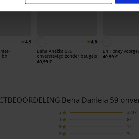
4,9
4,8
 niet-
Beha Anežka 579
Bh Honey voorg
 bh
onverstevigd zonder beugels
40,99 €
40,99 €
TBEOORDELING Beha Daniela 59 onver
5
324x
4
8x
3
1x
2
3x