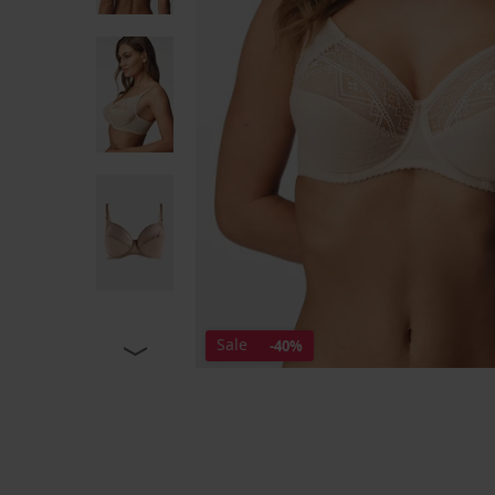
Sale
-40%