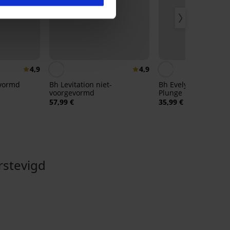
4,9
4,9
evormd
Bh Levitation niet-
Bh Evelynn voorgev
voorgevormd
Plunge
57,99 €
35,99 €
stevigd