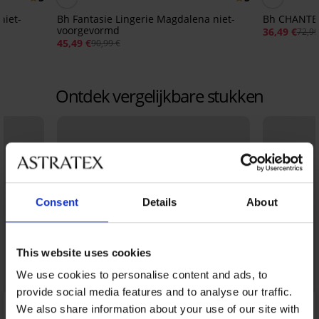
niet-
Bh Fantasie Lingerie Magdalena niet-
Bh CHANTEL
voorgevormd
36,49 €
72,99
45,49 €
90,99 €
Ontdek vergelijkbare stukken
Consent
Details
About
This website uses cookies
We use cookies to personalise content and ads, to
provide social media features and to analyse our traffic.
We also share information about your use of our site with