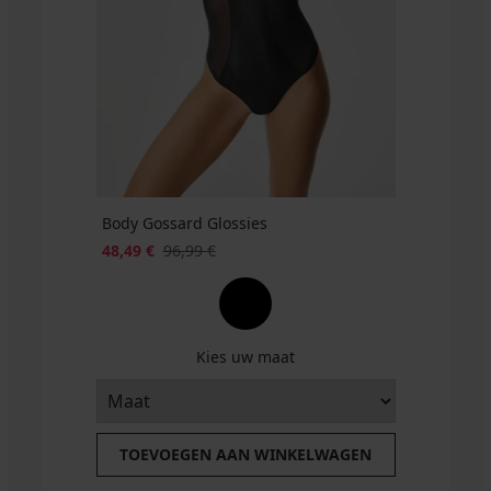
voorgevormd
54,99
beugels
20,99
€
€
€
€
€
60,99
40,99
€
€
Body Gossard Glossies
48,49 €
96,99 €
Kies uw maat
TOEVOEGEN AAN WINKELWAGEN