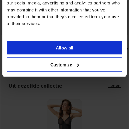
our social media, advertising and analytics partners who
may combine it with other information that you’ve
provided to them or that they’ve collected from your use
of their services.
Bestseller
4,9
4,9
Allow all
Bh Novato half-voorgevormd
Borstvoedin
beugels onv
54,99 €
78,99 €
Customize
Uit dezelfde collectie
Tonen