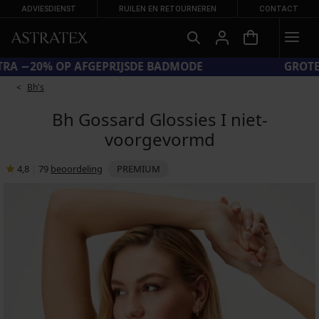
ADVIESDIENST
RUILEN EN RETOURNEREN
CONTACT
CODE SUN20 = EXTRA −20% OP AFGEPRIJSDE BADMODE
Bh's
Bh Gossard Glossies I niet-
voorgevormd
4,8
|
79
beoordeling
PREMIUM