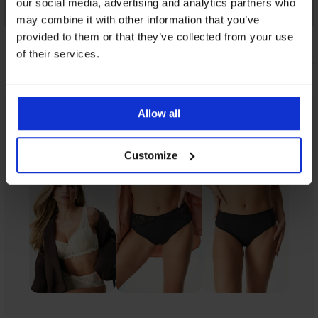
our social media, advertising and analytics partners who
Korting -50%
may combine it with other information that you’ve
provided to them or that they’ve collected from your use
4,8
4,6
of their services.
Bh Ana niet-voorgevormd
Bh Spacer 
34,49 €
46,99 €
68,99 €
Allow all
Uit dezelfde collectie
Tonen
Customize