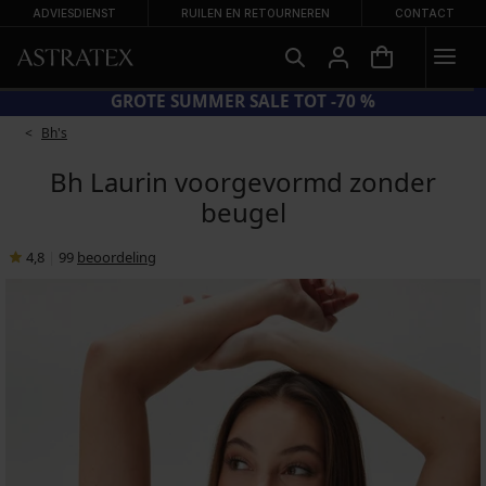
ADVIESDIENST
RUILEN EN RETOURNEREN
CONTACT
CODE BRA20 = BH'S -20%
Bh's
Bh Laurin voorgevormd zonder
beugel
4,8
|
99
beoordeling