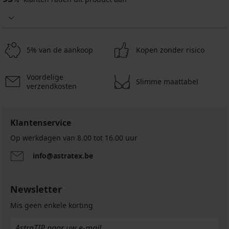
Bh
Beha
BESTSELLER
Spacer
Rachel
Bh
Bh
Bh
3D
I.
Fit
Angelia
Triumph
Charming
onverstevigd
voorgevormd
New
Shape
voorgevormd
34,99
5% van de aankoop
Kopen zonder risico
32,99
31,79
Smart
46,99
€
€
€
P
€
27,99
zonder
26,39
52,99
Voordelige
37,59
€
beugel
€
€
Slimme maattabel
verzendkosten
€
code
code
62,99
code
BRA20
BRA20
€
BRA20
Klantenservice
Op werkdagen van 8.00 tot 16.00 uur
info@astratex.be
Newsletter
Mis geen enkele korting