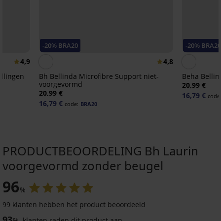
-20% BRA20
-20% BRA20
4,9
4,8
llingen
Bh Bellinda Microfibre Support niet-
Beha Bellin
voorgevormd
20,99 €
20,99 €
16,79 €
code
16,79 €
code:
BRA20
PRODUCTBEOORDELING Bh Laurin
voorgevormd zonder beugel
-20 % BRA20
-40%
-20 % BRA20
-20 % BRA20
96
%
4,8
4,9
4,9
4,9
4,8
99 klanten hebben het product beoordeeld
93
%
klanten raden dit product aan