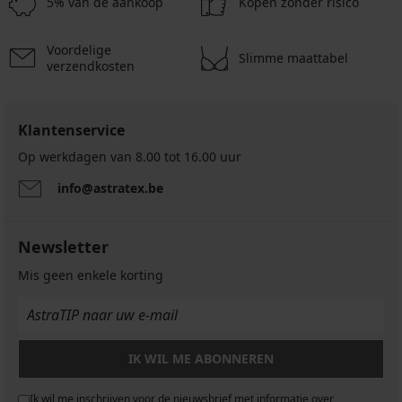
5% van de aankoop
Kopen zonder risico
Honey
€
voorgevormd
€
beugels
beugel
52,99
€
€
€
52,99
36,99
Cotton
18,90
€
€
Simplex
60,99
36,39
12,30
Bh
€
45,99
54,99
44,99
38,99
niet-
€
€
€
niet-
€
€
€
Triumph
voorgevormd
€
€
€
€
voorgevormd
Voordelige
62,99
Amourette
51,99
40,99
Slimme maattabel
met
24,99
verzendkosten
Highle
€
€
€
be...
€
niet-
voorgevormd
50,99
€
51,99
Klantenservice
€
Op werkdagen van 8.00 tot 16.00 uur
info@astratex.be
Newsletter
Mis geen enkele korting
IK WIL ME ABONNEREN
Ik wil me inschrijven voor de nieuwsbrief met informatie over