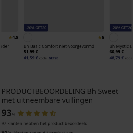
-20% GET20
-20% GET20
4,8
5
onder
Bh Basic Comfort niet-voorgevormd
Bh Mystic 
51,99 €
60,99 €
41,59 €
48,79 €
code:
GET20
code
PRODUCTBEOORDELING Bh Sweet
met uitneembare vullingen
-30%
Sale
-50%
-20 % GET20
-20 % GET20
-20 % GET20
-20 % GET20
-20 % GET20
-20 % GET20
LIMITED
93
%
5
4,8
4,9
4,8
4,8
5
97 klanten hebben het product beoordeeld
Bh
91
Jill
%
klanten raden dit product aan