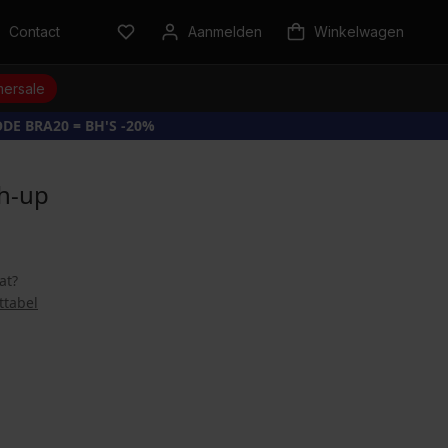
Contact
Aanmelden
Winkelwagen
ersale
DE BRA20 = BH'S -20%
sh-up
at?
ttabel