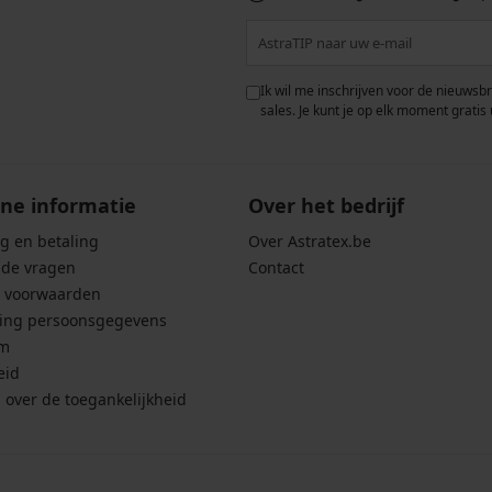
 met de verwerking van
Ik wil me inschrijven voor de nieuwsb
rwaarden voor de
bescherming van
sales. Je kunt je op elk moment gratis 
ne informatie
Over het bedrijf
g en betaling
Over Astratex.be
lde vragen
Contact
 voorwaarden
ing persoonsgegevens
um
eid
g over de toegankelijkheid