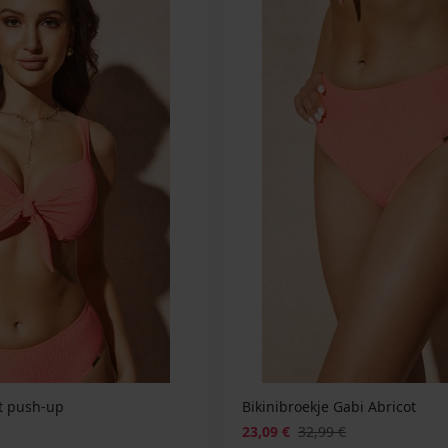
ot push-up
Bikinibroekje Gabi Abricot
23,09 €
32,99 €