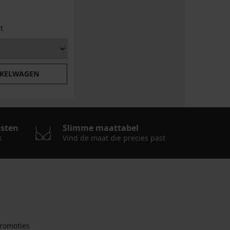
t
NKELWAGEN
osten
Slimme maattabel
k
Vind de maat die precies past
romoties