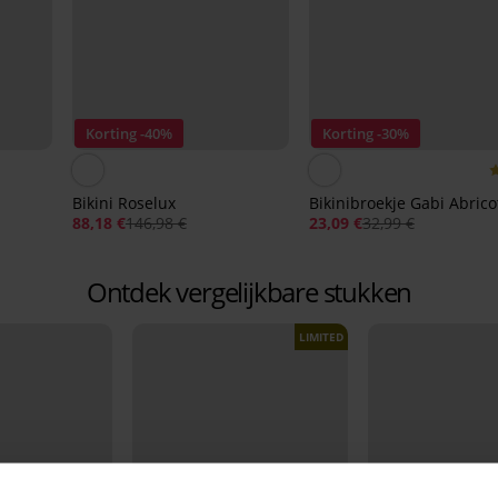
Korting -40%
Korting -30%
Bikini Roselux
Bikinibroekje Gabi Abrico
88,18 €
146,98 €
23,09 €
32,99 €
Ontdek vergelijkbare stukken
LIMITED