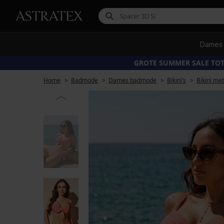
Dames
GROTE SUMMER SALE TOT
Home
Badmode
Dames badmode
Bikini’s
Bikini me