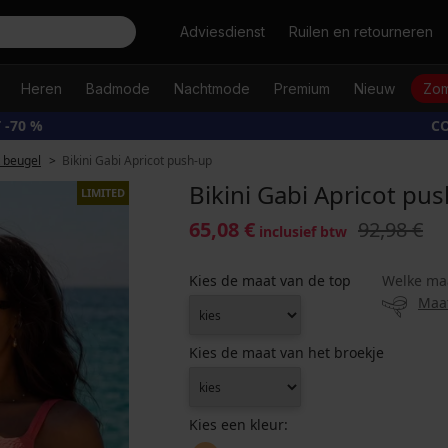
Zoeken
Adviesdienst
Ruilen en retourneren
Heren
Badmode
Nachtmode
Premium
Nieuw
Zom
 -70 %
CO
t beugel
Bikini Gabi Apricot push-up
Bikini Gabi Apricot pu
LIMITED
65,08 €
92,98 €
inclusief btw
Kies de maat van de top
Welke ma
Maa
Kies de maat van het broekje
Kies een kleur: