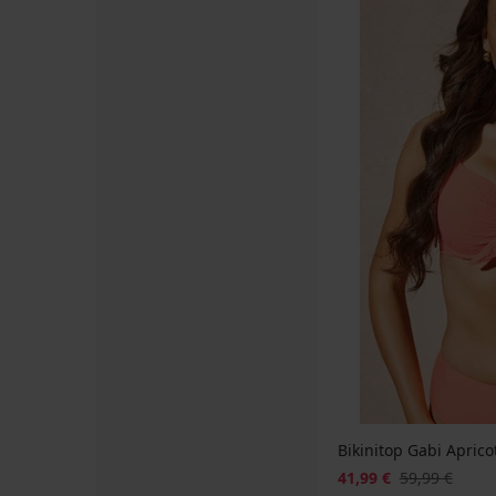
Bikinibroekje
Bikinibroekje
Bikinitop
Bikinibroekje
Bikinibroekje
Bikinibroekje
Bikinibroekje
PREMIUM
Gold
Apricot
Apricot
DIVA
Elsa
Tina
Seaside
Lurex
Dames
Dream
Dream
by
Stripes
II
15,30
bikinibroekje
IVA
21,20
23,09
44,79
23,09
8,80
€
Elomi
Bikiny
€
€
€
€
€
50,99
Bazaruto
Burgundy
52,99
32,99
63,99
32,99
21,99
€
13,50
36,99
€
€
€
€
€
€
€
44,99
€
Bikinitop Gabi Apric
41,99 €
59,99 €