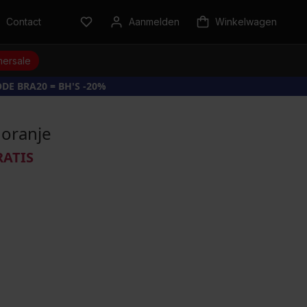
Contact
Aanmelden
Winkelwagen
ersale
DE BRA20 = BH'S -20%
 oranje
RATIS