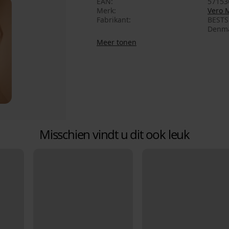
EAN
57153
Merk
Vero 
Fabrikant
BESTSE
Denma
Meer tonen
Misschien vindt u dit ook leuk