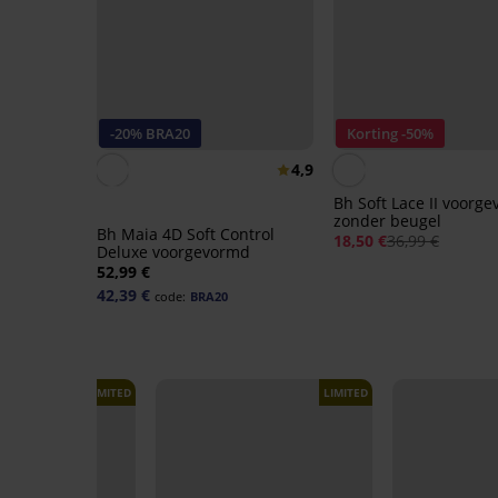
-20% BRA20
Korting -50%
4,9
Bh Soft Lace II voorg
zonder beugel
Bh Maia 4D Soft Control
18,50 €
36,99 €
Deluxe voorgevormd
52,99 €
42,39 €
code:
BRA20
LIMITED
LIMITED