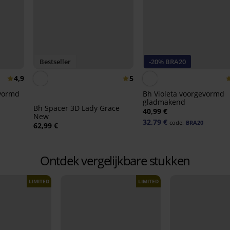
Bestseller
-20% BRA20
4,9
5
evormd
Bh Violeta voorgevormd
gladmakend
Bh Spacer 3D Lady Grace
40,99 €
New
32,79 €
code:
BRA20
62,99 €
Ontdek vergelijkbare stukken
LIMITED
LIMITED