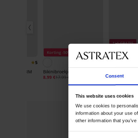
1+1 GRATIS
Sale
50%
Korting -50%
Korting -50%
5
4,8
ekje PINK STORM
Bikinibroekje Glowtide I
Bikinibroekj
Consent
Abstract
8,99 €
17,99 €
9 €
10,49 €
20,99 
This website uses cookies
We use cookies to personalis
information about your use of
other information that you’ve
Sale
Sale
Sale
-70%
Sale
-70%
Sale
-70%
Sale
-70%
-70%
-40%