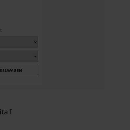
t
NKELWAGEN
ta I