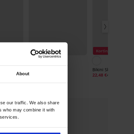
Korting -50%
Korting -50%
5
n Black II
Bikini Skylee
Bikini Skylee I
About
21,48 €
42,98 €
22,48 €
44,98 €
se our traffic. We also share
ers who may combine it with
 services.