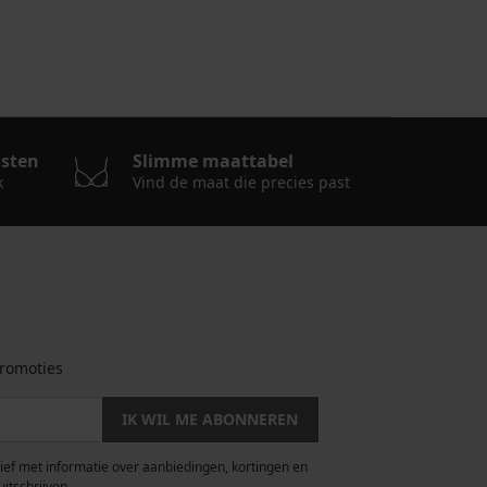
osten
Slimme maattabel
k
Vind de maat die precies past
romoties
IK WIL ME ABONNEREN
rief met informatie over aanbiedingen, kortingen en
uitschrijven.