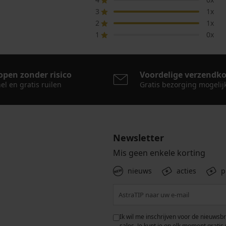
3
1x
2
1x
1
0x
open zonder risico
Voordelige verzendk
el en gratis ruilen
Gratis bezorging mogelij
Newsletter
Mis geen enkele korting
nieuws
acties
p
 met de verwerking van
Ik wil me inschrijven voor de nieuwsb
rwaarden voor de
bescherming van
sales. Je kunt je op elk moment gratis 