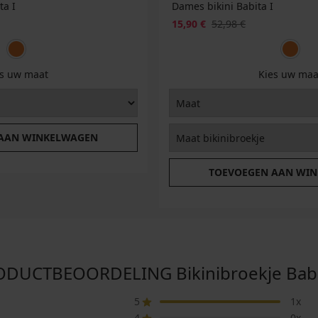
ta I
Dames bikini Babita I
15,90 €
52,98 €
es uw maat
Kies uw maa
 AAN WINKELWAGEN
TOEVOEGEN AAN WI
DUCTBEOORDELING Bikinibroekje Babi
5
1x
4
0x