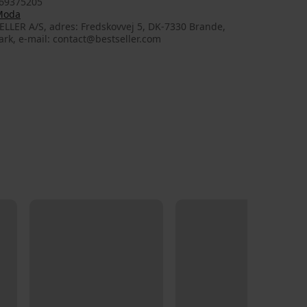
69375205
Moda
LLER A/S, adres: Fredskovvej 5, DK-7330 Brande,
rk, e-mail: contact@bestseller.com