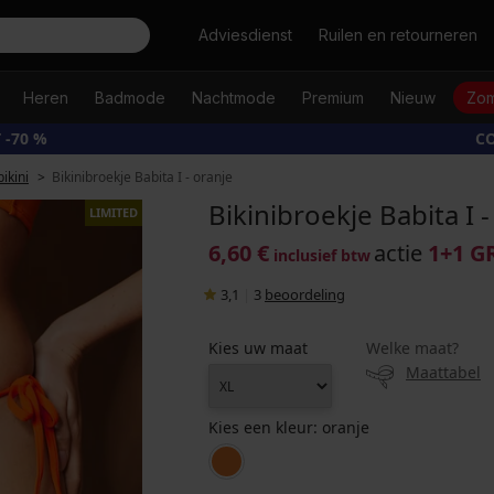
Zoeken
Adviesdienst
Ruilen en retourneren
Heren
Badmode
Nachtmode
Premium
Nieuw
Zom
 -70 %
CO
bikini
Bikinibroekje Babita I - oranje
Bikinibroekje Babita I -
LIMITED
6,60 €
actie
1+1 G
inclusief btw
3,1
|
3
beoordeling
Kies uw maat
Welke maat?
Maattabel
Kies een kleur:
oranje