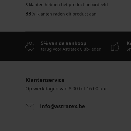
3 klanten hebben het product beoordeeld
33
%
klanten raden dit product aan
5% van de aankoop
K
terug voor Astratex Club-leden
Sn
Klantenservice
Op werkdagen van 8.00 tot 16.00 uur
info@astratex.be
Door het invoeren van je e-mailadres ga je akkoord
persoonsgegevens in overeenstemming met de voo