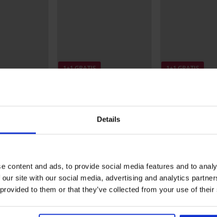
1+1 GRATIS
1+1 GRATIS
Sale
Sale
Korting -70%
Korting -30%
5
5
e Summer
Bikinibroekje Abeba
Bikinibroekje Sati
Details
6,30 €
20,99 €
12,59 €
17,99 €
€
e content and ads, to provide social media features and to analy
Uit dezelfde collectie
 our site with our social media, advertising and analytics partn
 provided to them or that they’ve collected from your use of their