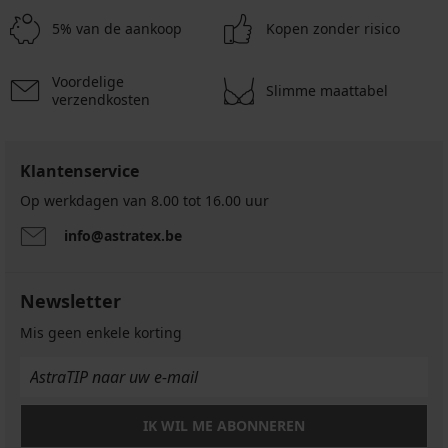
32,99
€
13,50
€
€
5% van de aankoop
Kopen zonder risico
€
16,99
44,99
€
€
Voordelige
Slimme maattabel
verzendkosten
Klantenservice
Op werkdagen van 8.00 tot 16.00 uur
info@astratex.be
Newsletter
Mis geen enkele korting
IK WIL ME ABONNEREN