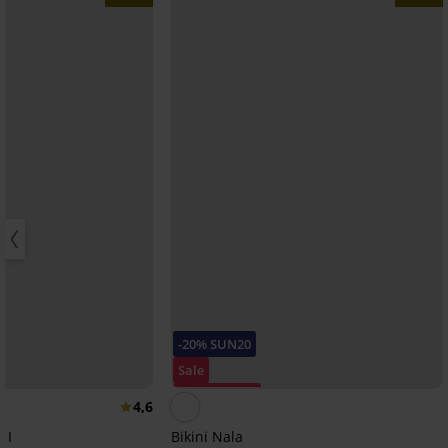
-20% SUN20
Sale
Korting -50%
4,6
 I
Bikini Nala