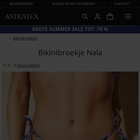
ADVIESDIENST
RUILEN EN RETOURNEREN
CONTACT
CODE SUN20 = EXTRA −20% OP AFGEPRIJSDE BADMODE
Bikinibroekjes
Bikinibroekje Nala
5
|
3
beoordeling