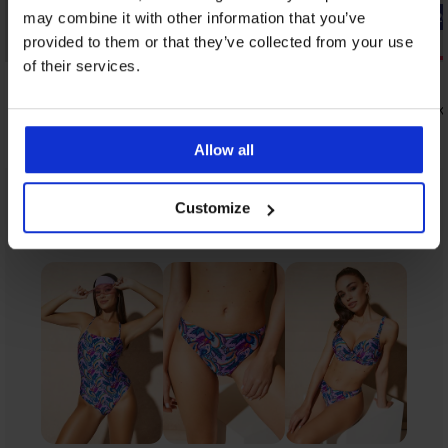
-20% SUN20
-20% SUN2
may combine it with other information that you’ve
provided to them or that they’ve collected from your use
Sale
Sale
of their services.
Korting -70%
Korting -70
5
5
Bikinibroekje Lemonade
Bikinibroek
24,99 €
29,99 €
6,00 €
7,20 €
Allow all
code:
SUN20
code:
Customize
Uit dezelfde collectie
Tonen