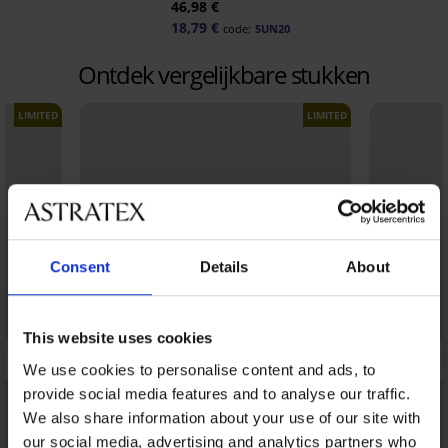
46,98 €
18,79 €
0
code:
SUN20
Ontdek vergelijkbare stukken
LIMITED
LIMITED
Consent
Details
About
This website uses cookies
We use cookies to personalise content and ads, to
provide social media features and to analyse our traffic.
We also share information about your use of our site with
our social media, advertising and analytics partners who