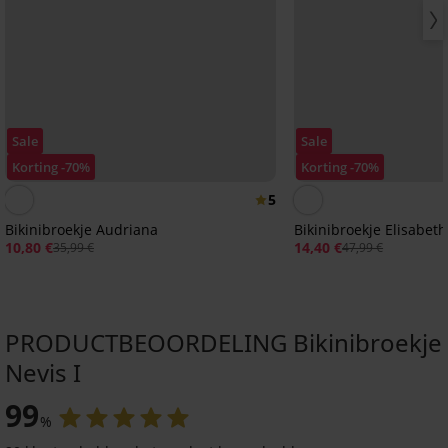
Sale
Sale
Korting -70%
Korting -70%
5
Bikinibroekje Audriana
Bikinibroekje Elisabeth 
10,80 €
14,40 €
35,99 €
47,99 €
PRODUCTBEOORDELING Bikinibroekje
Nevis I
-30%
Sale
Sale
Sale
Sale
-70%
-50%
-30%
-70%
IMITED
99
%
5
5
4,9
4,9