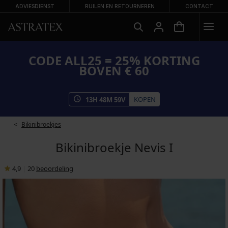
ADVIESDIENST
RUILEN EN RETOURNEREN
CONTACT
CODE ALL25 = 25% KORTING
BOVEN € 60
KOPEN
13
H
48
M
59
V
Bikinibroekjes
Bikinibroekje Nevis I
4,9
|
20
beoordeling