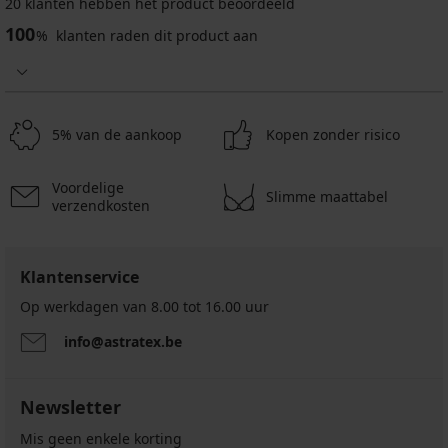
20 klanten hebben het product beoordeeld
Bikinibroekje
Bikinibroekje
Bikinibroekje
Bikinibroekje
PREMIUM
100
Flow
Dalji
Lili
Elsa
%
klanten raden dit product aan
Dames
Red
16,50
33,59
15,30
bikinibroekje
I
€
€
€
Elomi
11,19
32,99
47,99
50,99
Bazaruto
€
€
€
€
13,50
15,99
5% van de aankoop
Kopen zonder risico
€
€
44,99
€
Voordelige
Slimme maattabel
verzendkosten
Klantenservice
Op werkdagen van 8.00 tot 16.00 uur
info@astratex.be
Newsletter
Mis geen enkele korting