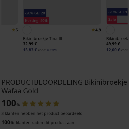
-20% GET20
-20% GET20
Sale
Korting -40%
Korting -70
5
4,9
Bikinibroekje Tina III
Bikinibroek
32,99 €
49,99 €
15,83 €
12,00 €
code:
GET20
code
PRODUCTBEOORDELING Bikinibroekje
Wafaa Gold
Sale
Sale
-70%
Sale
-60%
-60%
-20 % GET20
Sale
-20 % GET20
-20 % GET20
-20 % GET20
-70%
ED
LIMITED
100
LIMITED
%
5
4,8
3 klanten hebben het product beoordeeld
Bikinibroekje
Bikinibroekje
Bikinibroekje
Bikinibroekje
PREMIUM
100
Nuweiba
Maia
Gold
Honey
%
klanten raden dit product aan
Dames
Gold
Lurex
Black
12,30