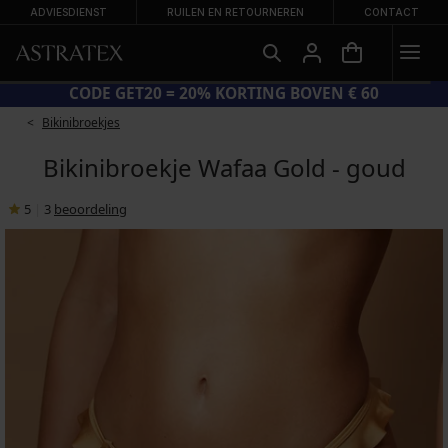
ADVIESDIENST
RUILEN EN RETOURNEREN
CONTACT
ROTE ZOMERSALE TOT -70%
CODE GE
Bikinibroekjes
Bikinibroekje Wafaa Gold - goud
5
|
3
beoordeling