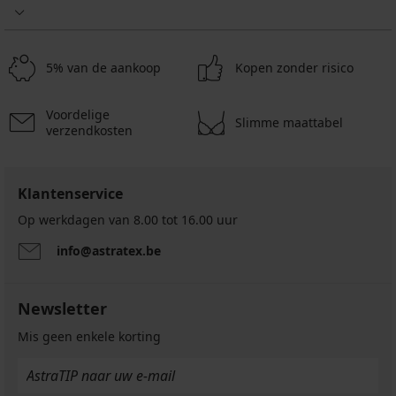
bikinibroekje
Lurex
III
21,20
€
Elomi
21,20
46,99
€
40,99
Bazaruto
€
€
52,99
€
13,50
52,99
37,59
€
9,84
5% van de aankoop
Kopen zonder risico
€
€
€
16,96
€
44,99
code
16,96
€
code
€
GET20
€
code
GET20
Voordelige
Slimme maattabel
code
GET20
verzendkosten
GET20
Klantenservice
Op werkdagen van 8.00 tot 16.00 uur
info@astratex.be
Newsletter
Mis geen enkele korting