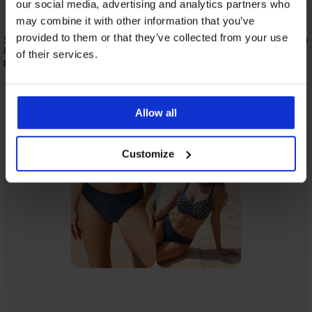
our social media, advertising and analytics partners who
4,7
may combine it with other information that you’ve
provided to them or that they’ve collected from your use
Sneldrogende bikinitop Spacer 3D
Sneldrogende bikinito
Dottela I
Marine Chic
of their services.
83,99 €
77,99 €
Uit dezelfde collectie
Tonen
Allow all
Customize