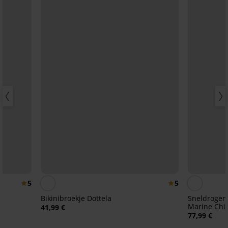
5
5
Bikinibroekje Dottela
Sneldrogene
Marine Chic
41,99 €
77,99 €