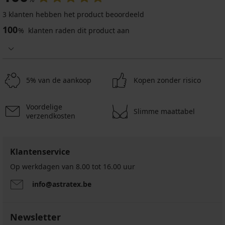
Sale
Sale
-50%
-70%
3 klanten hebben het product beoordeeld
-20 % GET20
-20 % GET20
100
%
klanten raden dit product aan
Strandjurk
Strandjurk
5% van de aankoop
Kopen zonder risico
Amachi
Amachi
Plus
II
Plus
26,50
Voordelige
15,90
Slimme maattabel
€
verzendkosten
€
52,99
52,99
€
€
21,20
Klantenservice
12,72
€
€
code
Op werkdagen van 8.00 tot 16.00 uur
code
GET20
GET20
info@astratex.be
Newsletter