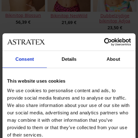
Bikinitop Blossun
Bikinitop NeoWild
Dubbelzijdige
bikinitop Adjoa
56,39 €
21,69 €
23,50 €
BESCHRIJVING
VERZENDING EN BETALING
Consent
Details
About
RUILEN
ONDERHOUD EN WASSEN
This website uses cookies
Misschien vindt u dit ook leuk
We use cookies to personalise content and ads, to
provide social media features and to analyse our traffic.
We also share information about your use of our site with
our social media, advertising and analytics partners who
may combine it with other information that you’ve
provided to them or that they’ve collected from your use
of their services.