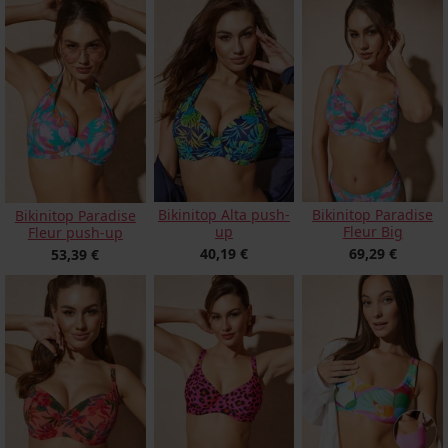
Bikinitop Alta push-
Bikinitop Paradise
Bikinitop Paradise
up
Fleur Big
Fleur push-up
40,19 €
69,29 €
53,39 €