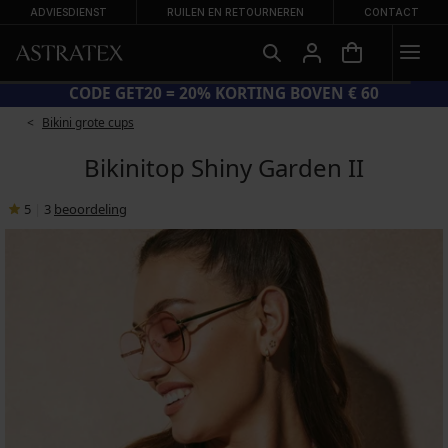
ADVIESDIENST
RUILEN EN RETOURNEREN
CONTACT
-70%
CODE GET20 = 20% KORTING B
Bikini grote cups
Bikinitop Shiny Garden II
5
|
3
beoordeling