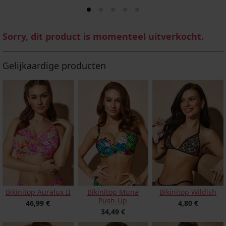
Sorry, dit product is momenteel uitverkocht.
Gelijkaardige producten
Bikinitop Auralux II
Bikinitop Muna
Bikinitop Wildish
Push-Up
46,99 €
4,80 €
34,49 €