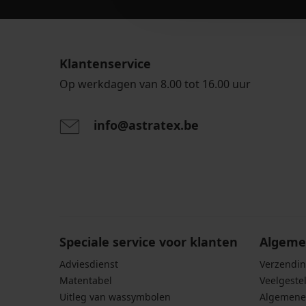
Klantenservice
Op werkdagen van 8.00 tot 16.00 uur
info@astratex.be
Door het invoeren van je e-mailadres ga je akkoord
persoonsgegevens in overeenstemming met de voo
persoonsgegevens
.
Speciale service voor klanten
Algeme
Adviesdienst
Verzendin
Matentabel
Veelgeste
Uitleg van wassymbolen
Algemene