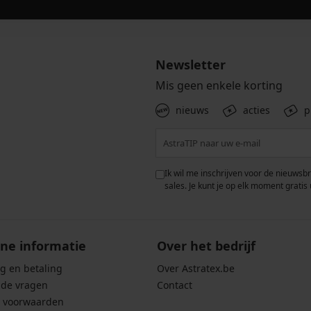
Newsletter
Mis geen enkele korting
nieuws
acties
p
 met de verwerking van
Ik wil me inschrijven voor de nieuwsb
rwaarden voor de
bescherming van
sales. Je kunt je op elk moment gratis 
ne informatie
Over het bedrijf
g en betaling
Over Astratex.be
lde vragen
Contact
 voorwaarden