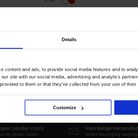
4,8
 Karen
Kort satijnen hemd Karen
26,99 €
Details
e content and ads, to provide social media features and to analy
 our site with our social media, advertising and analytics partn
 provided to them or that they’ve collected from your use of their
Meest gekochte kleuren
n Sp. z o.o.
wit
rood
crème
groen
Customize
open zonder risico
Voordelige verzendk
el en gratis ruilen
Gratis bezorging mogelij