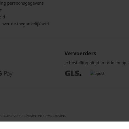
ing persoonsgegevens
um
eid
g over de toegankelijkheid
Vervoerders
Je bestelling altijd in orde en op t
 eventuele verzendkosten en servicekosten.