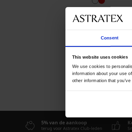
Kort satijnen hemd
26,99 €
Consent
This website uses cookies
We use cookies to personalis
information about your use of
other information that you’ve
Populairste merken
Hunkemöller
Dkare
5% van de aankoop
K
terug voor Astratex Club-leden
Sn