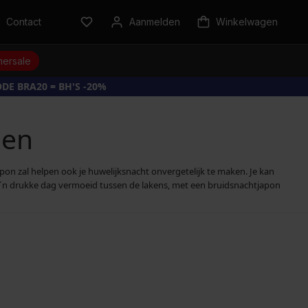
Contact
Aanmelden
Winkelwagen
ersale
DE BRA20 = BH'S -20%
den
apon zal helpen ook je huwelijksnacht onvergetelijk te maken. Je kan
zo´n drukke dag vermoeid tussen de lakens, met een bruidsnachtjapon