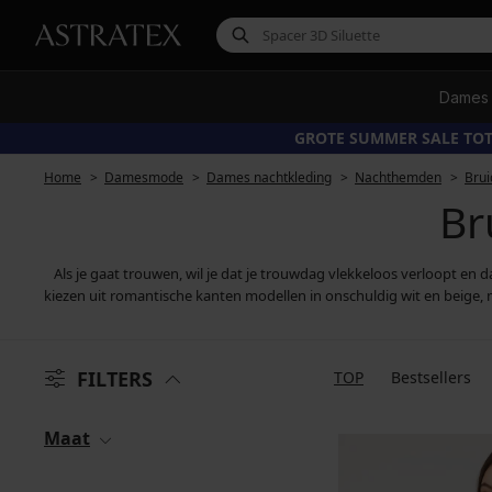
Dames
GROTE SUMMER SALE TOT
Home
Damesmode
Dames nachtkleding
Nachthemden
Brui
Br
Als je gaat trouwen, wil je dat je trouwdag vlekkeloos verloopt en 
kiezen uit romantische kanten modellen in onschuldig wit en beige,
FILTERS
TOP
Bestsellers
Maat