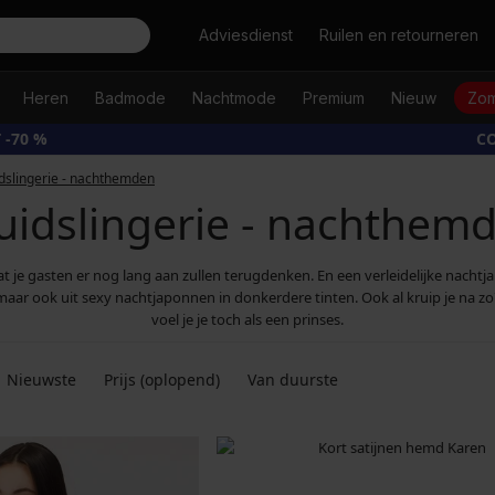
Zoeken
Adviesdienst
Ruilen en retourneren
Heren
Badmode
Nachtmode
Premium
Nieuw
Zom
 -70 %
CO
dslingerie - nachthemden
uidslingerie - nachthem
dat je gasten er nog lang aan zullen terugdenken. En een verleidelijke nachtj
 maar ook uit sexy nachtjaponnen in donkerdere tinten. Ook al kruip je na 
voel je je toch als een prinses.
Nieuwste
Prijs (oplopend)
Van duurste