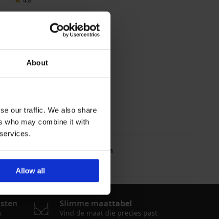
4,8
About
se our traffic. We also share
ers who may combine it with
 services.
Meest gekochte maten
S
XXL
M
L
Allow all
osten
Slimme maattabel
k
Vind de maat die precies past