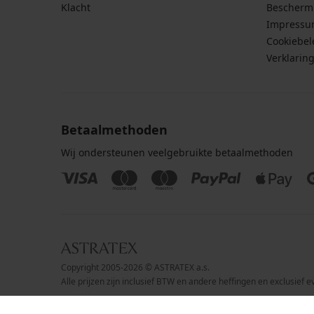
Klacht
Bescherm
Impress
Cookiebel
Verklarin
Betaalmethoden
Wij ondersteunen veelgebruikte betaalmethoden
Copyright 2005-2026 © ASTRATEX a.s.
Alle prijzen zijn inclusief BTW en andere heffingen en exclusief