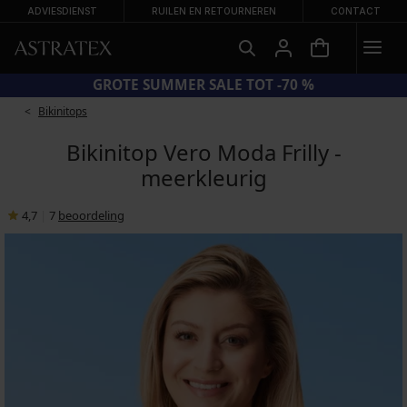
ADVIESDIENST
RUILEN EN RETOURNEREN
CONTACT
CODE BRA20 = BH'S -20%
Bikinitops
Bikinitop Vero Moda Frilly -
meerkleurig
4,7
|
7
beoordeling