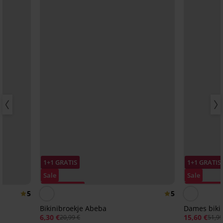
1+1 GRATIS
1+1 GRATIS
Sale
Sale
Korting -70%
Korting -70
5
5
Bikinibroekje Abeba
Dames bikin
6,30 €
15,60 €
20,99 €
51,99