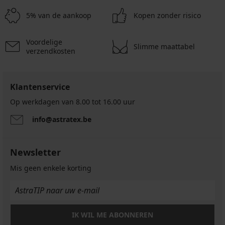
6,89
Simple
Simple
9,29
slip
Brazilian
3PACK
French
€
20,99
20,99
€
5% van de aankoop
Kopen zonder risico
Flexi
slips
Brazilian
knickers
actie
€
€
naadloos
Simple
actie
slips
Joy
3+1
Lace
actie
29,99
3+1
Ester
14,99
14,99
Voordelige
GRATIS
3+1
€
katoen
20,99
GRATIS
€
Slimme maattabel
€
verzendkosten
GRATIS
€
17,99
actie
actie
actie
€
3+1
3+1
3+1
actie
GRATIS
GRATIS
GRATIS
3+1
Klantenservice
GRATIS
Op werkdagen van 8.00 tot 16.00 uur
info@astratex.be
Newsletter
Mis geen enkele korting
IK WIL ME ABONNEREN