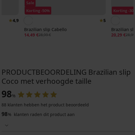
Sale
Korting -50%
Korting -30
4,9
5
Brazilian slip Cabello
Brazilian sl
14,49 €
20,29 €
28,99 €
28,99
PRODUCTBEOORDELING Brazilian slip
Coco met verhoogde taille
3+1 GRATIS
3+1 GRATIS
3+1 GRATIS
3+1 GRATIS
3+1 GRATIS
3+1 GRATIS
3+1 GRATIS
-30%
98
%
4,9
4,6
4,8
4,7
4,9
4,6
4,7
88 klanten hebben het product beoordeeld
98
%
klanten raden dit product aan
Brazilian
slip
Brazilian
2PACK
3PACK
Hannah
slip
Brazilian
Brazilian
kanten
Taglie
slips
slips
Brazilian
2PACK