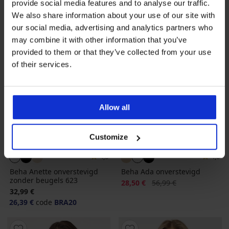
provide social media features and to analyse our traffic.
We also share information about your use of our site with
our social media, advertising and analytics partners who
may combine it with other information that you’ve
provided to them or that they’ve collected from your use
of their services.
Allow all
-20 % BRA20
Sale
-50%
Customize
4,8
4,8
Beha Anette onverstevigd
Beha Ada onverstevigd
zonder beugels 623
Korting
Oorspronkelijke prijs
28,50 €
56,99 €
32,99 €
26,39 €
code
BRA20