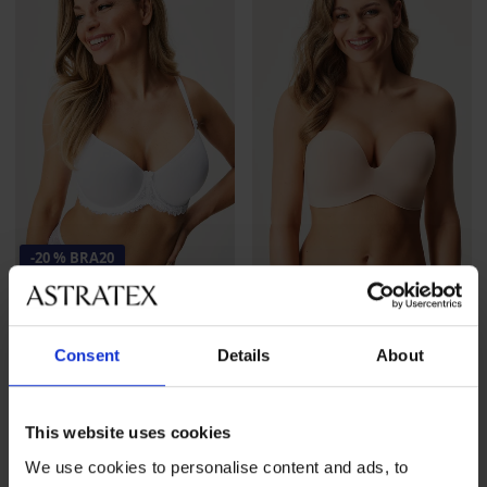
-20 % BRA20
4,9
4,9
Bh Spacer 3D Charming
BESTSELLER
voorgevormd
Consent
Details
About
Bh Push Perfect Bardot
46,99 €
voorgevormd
37,59 €
code
BRA20
67,99 €
This website uses cookies
We use cookies to personalise content and ads, to