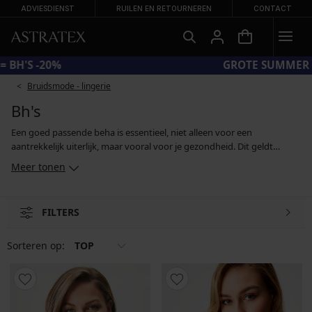
ADVIESDIENST
RUILEN EN RETOURNEREN
CONTACT
CODE BRA20 = BH'S -20%
Bruidsmode - lingerie
Bh's
Een goed passende beha is essentieel, niet alleen voor een
aantrekkelijk uiterlijk, maar vooral voor je gezondheid. Dit geldt
vooral voor grotere borsten die voldoende steun nodig hebben. De
Meer tonen
ideale beha combineert een comfortabele pasvorm met stijlvol
vakmanschap. En je vindt er hier duizenden - bardots en push-upbeha
´s die een aantrekkelijk decolleté tevoorschijn toveren, verstevigde en
FILTERS
niet-verstevigde modellen, romantische bralettes en sportbeha's van
functionele materialen.
Sorteren op:
TOP