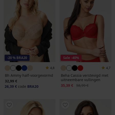
-20 % BRA20
Sale
-40%
4,8
4,7
Bh Ammy half-voorgevormd
Beha Cassia verstevigd met
uitneembare vullingen
32,99 €
Korting
Oorspronkelijke prijs
35,39 €
58,99 €
26,39 €
code
BRA20