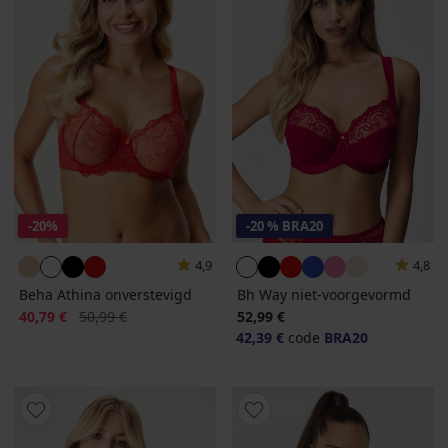
-20%
-20 % BRA20
4,9
4,8
Beha Athina onverstevigd
Bh Way niet-voorgevormd
Korting
Oorspronkelijke prijs
40,79 €
50,99 €
52,99 €
42,39 €
code
BRA20