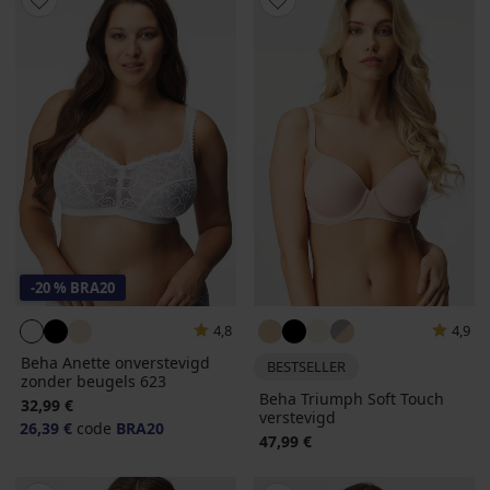
-20 % BRA20
4,8
4,9
Beha Anette onverstevigd
BESTSELLER
zonder beugels 623
Beha Triumph Soft Touch
32,99 €
verstevigd
26,39 €
code
BRA20
47,99 €