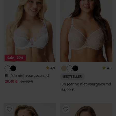
Sale
-70%
4,9
4,8
Bh Isla niet-voorgevormd
BESTSELLER
Korting
Oorspronkelijke prijs
20,40 €
67,99 €
Bh Jeanne niet-voorgevormd
54,99 €