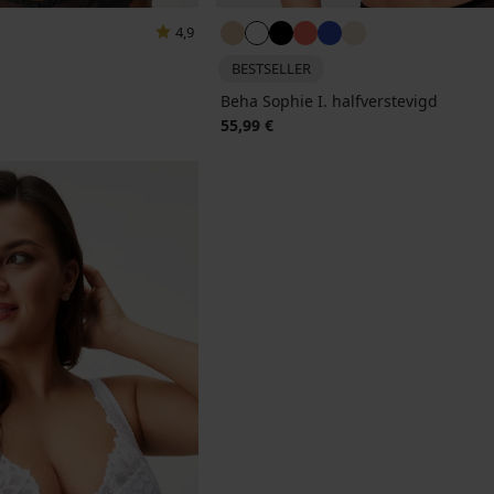
4,9
BESTSELLER
jke prijs
Beha Sophie I. halfverstevigd
55,99 €