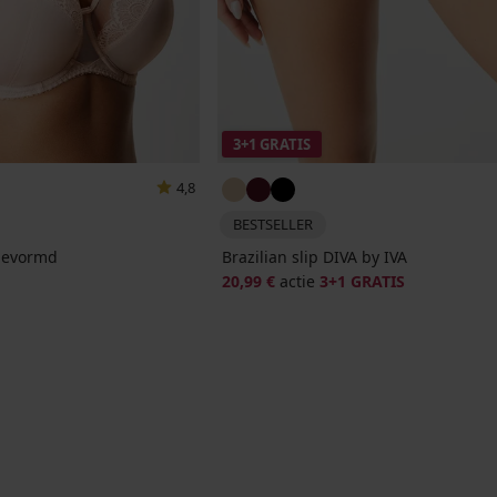
3+1 GRATIS
4,8
BESTSELLER
rgevormd
Brazilian slip DIVA by IVA
20,99 €
actie
3+1 GRATIS