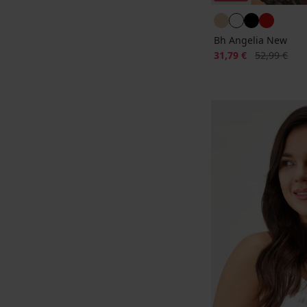
Bh Angelia New
Korting
Oorspronkeli
31,79 €
52,99 €