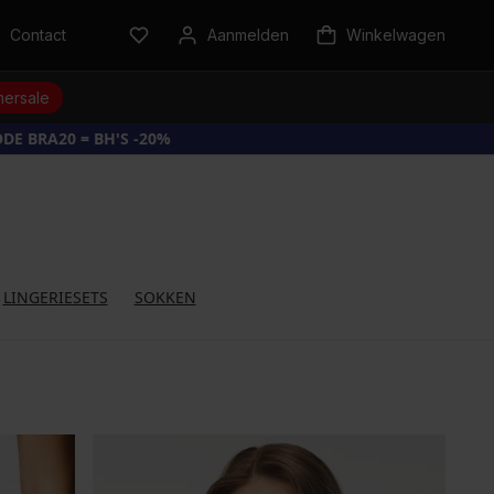
Contact
Aanmelden
Winkelwagen
ersale
DE BRA20 = BH'S -20%
LINGERIESETS
SOKKEN