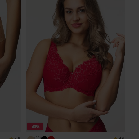
-40%
4,8
4,9