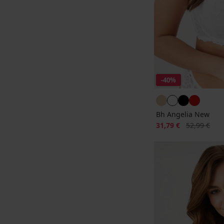
-40%
Bh Angelia New
Korting
Oorspronkeli
31,79 €
52,99 €