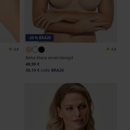
-20 % BRA20
4,8
4,8
Beha Klara onverstevigd
48,99 €
39,19 €
code
BRA20