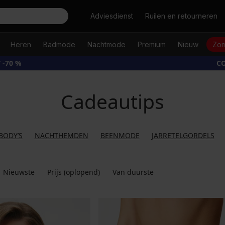
Zoeken
Adviesdienst
Ruilen en retourneren
Heren
Badmode
Nachtmode
Premium
Nieuw
Zom
 -70 %
CO
Cadeautips
BODY’S
NACHTHEMDEN
BEENMODE
JARRETELGORDELS
Nieuwste
Prijs (oplopend)
Van duurste