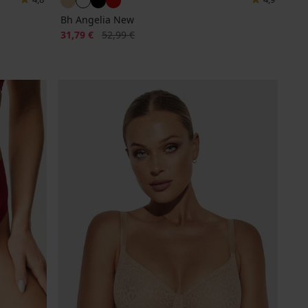
Bh Angelia New
Korting
Oorspronkelijke prijs
31,79 €
52,99 €