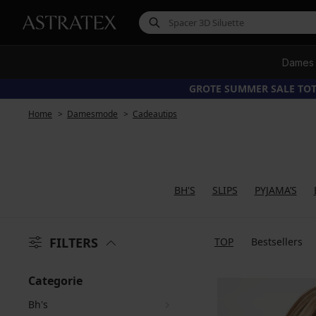
Dames
GROTE SUMMER SALE TOT
Home
Damesmode
Cadeautips
BH'S
SLIPS
PYJAMA’S
FILTERS
TOP
Bestsellers
Categorie
Bh's