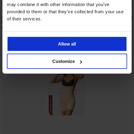
may combine it with other information that you’ve
5
provided to them or that they’ve collected from your use
Corrigerende body Phoebe met open
Corrigerende body Stel
of their services.
kruisje
48,99 €
40,99 €
Allow all
Uit dezelfde collectie
Tonen
Customize