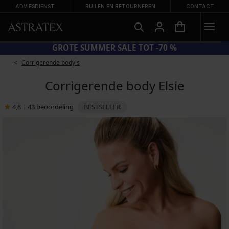
ADVIESDIENST
RUILEN EN RETOURNEREN
CONTACT
 SUN20 = EXTRA −20% OP AFGEPRIJSDE BADMODE
Corrigerende body's
Corrigerende body Elsie
4,8
|
43
beoordeling
BESTSELLER