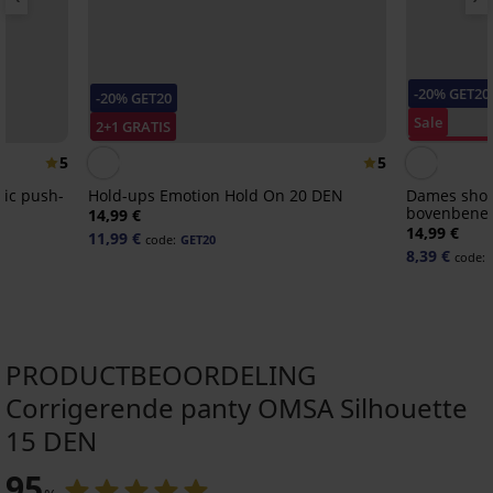
-20% GET20
-20% GET20
Sale
2+1 GRATIS
Korting -30
5
5
sic push-
Hold-ups Emotion Hold On 20 DEN
Dames shor
bovenbenen
14,99 €
14,99 €
11,99 €
code:
GET20
8,39 €
code:
PRODUCTBEOORDELING
Corrigerende panty OMSA Silhouette
-30%
-30%
2+1 GRATIS
-50%
-20%
-30%
15 DEN
-20 % GET20
-20 % GET20
-20 % GET20
-20 % GET20
-20 % GET20
-20 % GET20
95
4,9
4,8
4,8
5
4,7
4,1