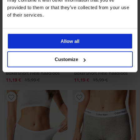
provided to them or that they’ve collected from your use
of their services.
Allow all
-30%
-30%
Customize
4,7
4,7
Boxershort Flexi naadloos
Boxershort Flexi naadloos
Korting
Oorspronkelijke prijs
Korting
Oorspronkelijke prijs
11,19 €
15,99 €
11,19 €
15,99 €