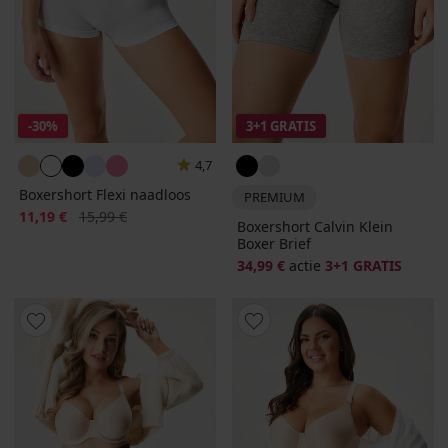
-30%
3+1 GRATIS
4,7
Boxershort Flexi naadloos
PREMIUM
Korting
Oorspronkelijke prijs
11,19 €
15,99 €
Boxershort Calvin Klein
Boxer Brief
34,99 €
actie
3+1 GRATIS