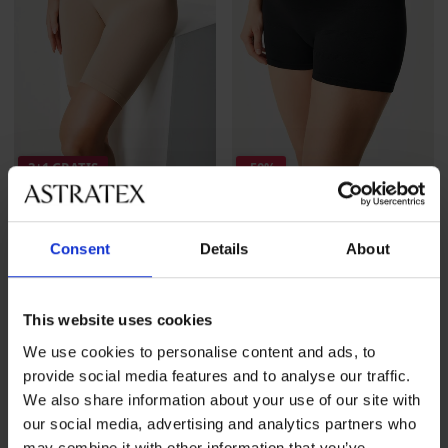
3+1 GRATIS
-50%
4,8
Zwangerschapsboxershort
Slip met pijpje Flexi
Consent
Details
About
Mama
naadloos
Korting
Oorspronkelijke prijs
9,49 €
18,99 €
18,99 €
actie
3+1 GRATIS
This website uses cookies
We use cookies to personalise content and ads, to
provide social media features and to analyse our traffic.
We also share information about your use of our site with
our social media, advertising and analytics partners who
may combine it with other information that you’ve