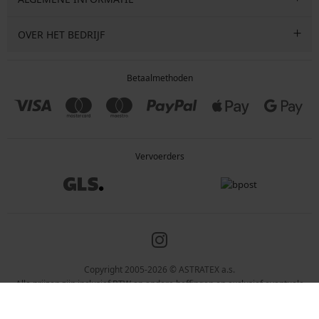
OVER HET BEDRIJF
Betaalmethoden
Vervoerders
Copyright 2005-2026 © ASTRATEX a.s.
Alle prijzen zijn inclusief BTW en andere heffingen en exclusief eventuele
verzendkosten en servicekosten.
Programia – webshops