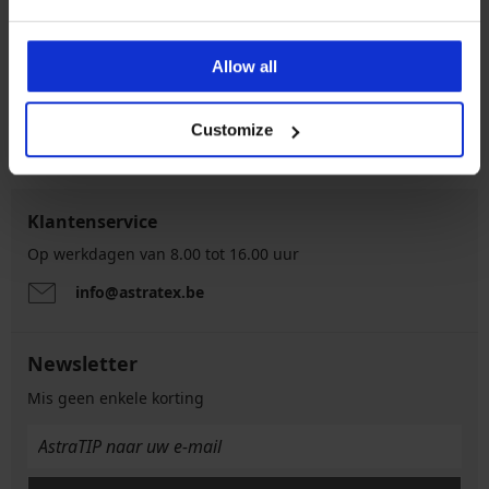
5% van de aankoop
Kopen zonder risico
Allow all
Voordelige
Customize
Slimme maattabel
verzendkosten
Klantenservice
Op werkdagen van 8.00 tot 16.00 uur
info@astratex.be
Newsletter
Mis geen enkele korting