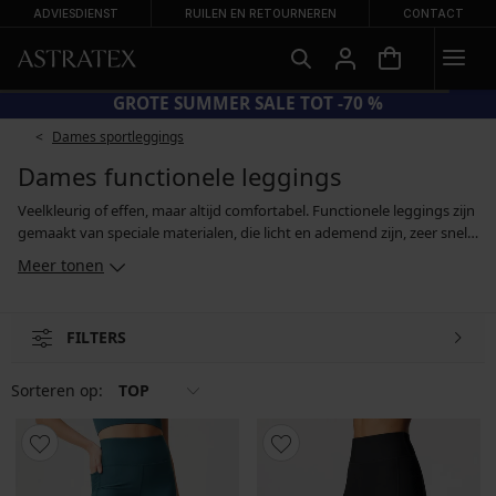
ADVIESDIENST
RUILEN EN RETOURNEREN
CONTACT
GROTE SUMMER SALE TOT -70 %
Dames sportleggings
Dames functionele leggings
Veelkleurig of effen, maar altijd comfortabel. Functionele leggings zijn
gemaakt van speciale materialen, die licht en ademend zijn, zeer snel
drogen, je warm houden in de kou, en vocht afvoeren als je tijdens
Meer tonen
het sporten zweet. De voor sport ontworpen leggings zijn zo
gesneden, dat ze perfect rond je lichaam passen en je ook bij zware
lichamelijke inspanning nergens hinderen. En sommige functionele
FILTERS
modellen kunnen ook worden gebruikt als warme laag onder
winterkleding, wat je onder meer op de skipiste zal waarderen.
Sorteren op:
TOP