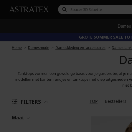
Dames
GROTE SUMMER SALE TOT
Home
Damesmode
Dameskleding en -accessoires
Dames tank
Da
Tanktops vormen een geweldige basis voor je garderobe, of je n
modellen met kanten randjes en tanktops met diep uitgesneden Ame
niet 
FILTERS
TOP
Bestsellers
Maat