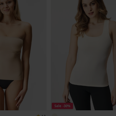
Sale
-30%