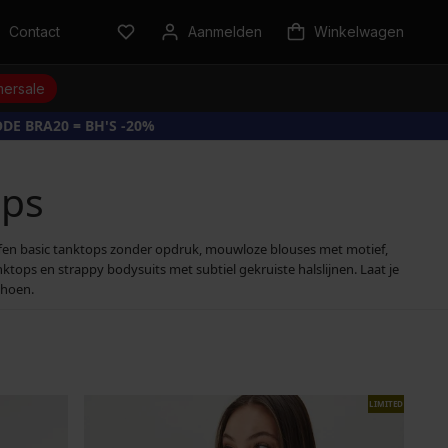
Contact
Aanmelden
Winkelwagen
ersale
DE BRA20 = BH'S -20%
ops
ffen basic tanktops zonder opdruk, mouwloze blouses met motief,
ps en strappy bodysuits met subtiel gekruiste halslijnen. Laat je
choen.
LIMITED