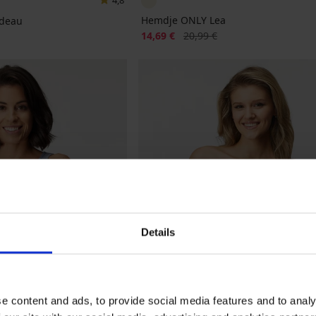
4,8
Hemdje ONLY Lea
ndeau
Korting
Oorspronkelijke prijs
jke prijs
14,69 €
20,99 €
Details
e content and ads, to provide social media features and to analy