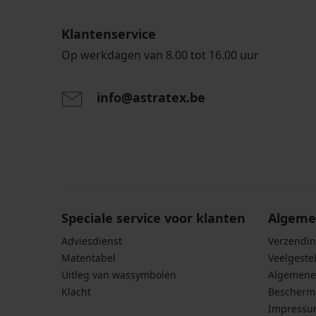
Klantenservice
Op werkdagen van 8.00 tot 16.00 uur
info@astratex.be
Door het invoeren van je e-mailadres ga je akkoord
persoonsgegevens in overeenstemming met de voo
persoonsgegevens
.
Speciale service voor klanten
Algeme
Adviesdienst
Verzendin
Matentabel
Veelgeste
Uitleg van wassymbolen
Algemene
Klacht
Bescherm
Impress