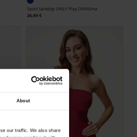
Sport tanktop ONLY Play ONPAlma
26,99 €
About
se our traffic. We also share