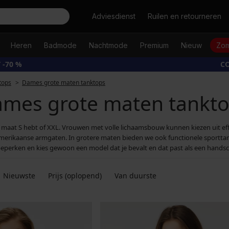
Zoeken
Adviesdienst
Ruilen en retourneren
Heren
Badmode
Nachtmode
Premium
Nieuw
Zom
 -70 %
CO
tops
Dames grote maten tanktops
mes grote maten tankt
u maat S hebt of XXL. Vrouwen met volle lichaamsbouw kunnen kiezen uit e
rikaanse armgaten. In grotere maten bieden we ook functionele sporttankto
beperken en kies gewoon een model dat je bevalt en dat past als een hands
Nieuwste
Prijs (oplopend)
Van duurste