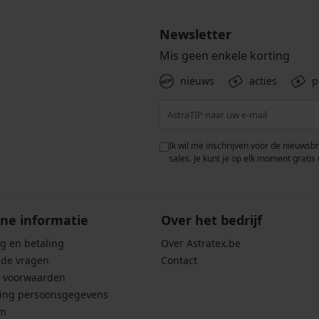
Newsletter
Mis geen enkele korting
nieuws
acties
p
 met de verwerking van
Ik wil me inschrijven voor de nieuwsb
rwaarden voor de
bescherming van
sales. Je kunt je op elk moment gratis 
ne informatie
Over het bedrijf
g en betaling
Over Astratex.be
lde vragen
Contact
 voorwaarden
ing persoonsgegevens
um