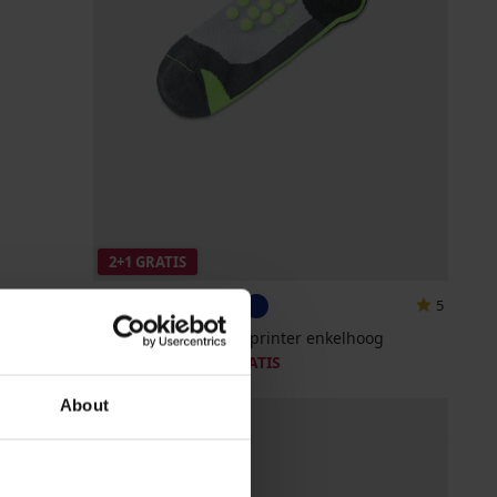
2+1 GRATIS
5
Compressiesokken Sprinter enkelhoog
10,99 €
actie
2+1 GRATIS
About