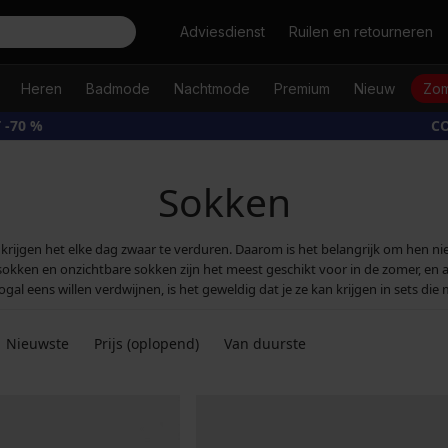
Zoeken
Adviesdienst
Ruilen en retourneren
Heren
Badmode
Nachtmode
Premium
Nieuw
Zom
 -70 %
CO
Sokken
gen het elke dag zwaar te verduren. Daarom is het belangrijk om hen niet
lsokken en onzichtbare sokken zijn het meest geschikt voor in de zomer, e
l eens willen verdwijnen, is het geweldig dat je ze kan krijgen in sets die 
Nieuwste
Prijs (oplopend)
Van duurste