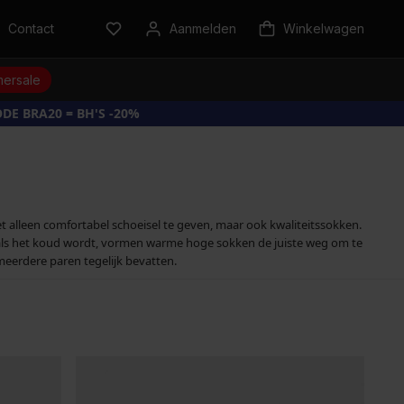
Contact
Aanmelden
Winkelwagen
ersale
DE BRA20 = BH'S -20%
 alleen comfortabel schoeisel te geven, maar ook kwaliteitssokken.
n als het koud wordt, vormen warme hoge sokken de juiste weg om te
meerdere paren tegelijk bevatten.