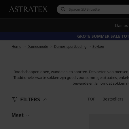
Dames
GROTE SUMMER SALE TOT
Home
Damesmode
Dames sportkleding
Sokken
Boodschappen doen, wandelen en sporten. De voeten van mensen krij
Traditionele zwarte sokken zijn goed voor sommige situaties, enke
bewandelen. En omdat sokken noga
FILTERS
TOP
Bestsellers
Maat