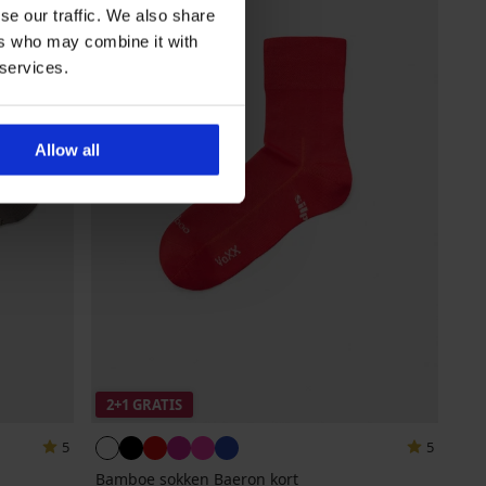
se our traffic. We also share
ers who may combine it with
 services.
Allow all
2+1 GRATIS
5
5
Bamboe sokken Baeron kort