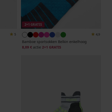
2+1 GRATIS
5
4,9
Bamboe sportsokken Belkin enkelhoog
8,09 €
actie
2+1 GRATIS