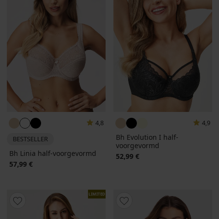
4,8
4,9
Bh Evolution I half-
BESTSELLER
voorgevormd
Bh Linia half-voorgevormd
52,99 €
57,99 €
LIMITED