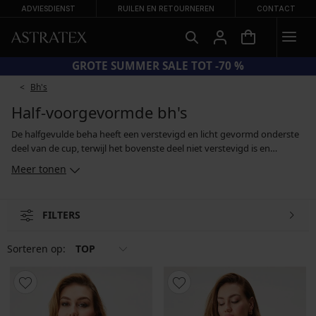
ADVIESDIENST
RUILEN EN RETOURNEREN
CONTACT
CODE SUN20 = EXTRA −20% OP AFGEPRIJSDE BADMODE
Bh's
Half-voorgevormde bh's
De halfgevulde beha heeft een verstevigd en licht gevormd onderste
deel van de cup, terwijl het bovenste deel niet verstevigd is en
gemaakt kan zijn van fijn kant, doorschijnend gaas of ander
Meer tonen
decoratief materiaal. Het halfgevulde model is daarom ook geschikt
voor grote borsten, die dan aan de onderkant ondersteund worden
maar aan de bovenkant voldoende ruimte krijgen. De beha
FILTERS
modelleert de buste voorzichtig en creëert een aantrekkelijk
decolleté, maar blijft tegelijkertijd zeer comfortabel.
Sorteren op:
TOP