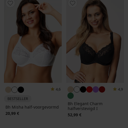
4,6
4,9
BESTSELLER
Bh Elegant Charm
Bh Misha half-voorgevormd
halfverstevigd I
20,99 €
52,99 €