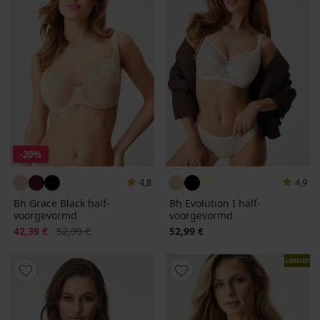
-20%
4,8
4,9
Bh Grace Black half-
Bh Evolution I half-
voorgevormd
voorgevormd
Korting
Oorspronkelijke prijs
42,39 €
52,99 €
52,99 €
LIMITED