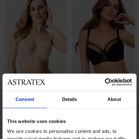
4,9
4,8
Consent
Details
About
Bh Evolution I half-
BESTSELLER
voorgevormd
Beha Sophie I.
52,99 €
halfverstevigd
This website uses cookies
55,99 €
We use cookies to personalise content and ads, to
provide social media features and to analyse our traffic.