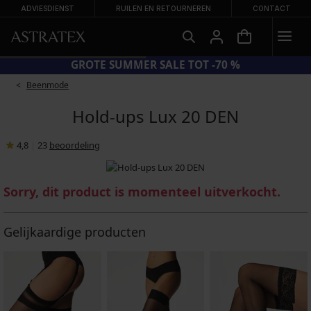
ADVIESDIENST
RUILEN EN RETOURNEREN
CONTACT
GROTE SUMMER SALE TOT -70 %
Beenmode
Hold-ups Lux 20 DEN
4,8
|
23
beoordeling
Sorry, dit product is momenteel uitverkocht.
Gelijkaardige producten