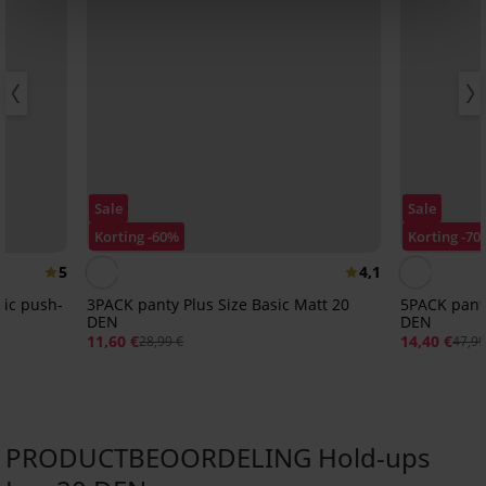
Sale
Sale
Korting -60%
Korting -70
5
4,1
sic push-
3PACK panty Plus Size Basic Matt 20
5PACK panty
DEN
DEN
11,60 €
14,40 €
28,99 €
47,99
PRODUCTBEOORDELING Hold-ups