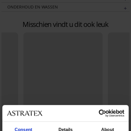
ONDERHOUD EN WASSEN
Misschien vindt u dit ook leuk
Consent
Details
About