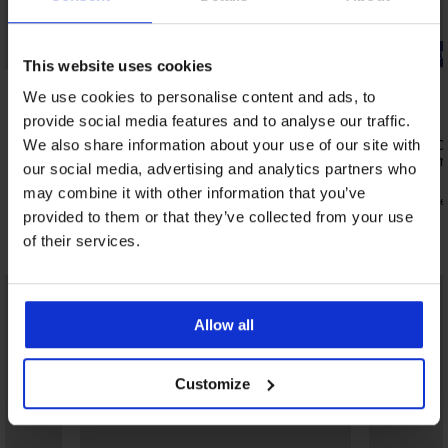
Bestseller
-20% BRA2
This website uses cookies
4,6
4,9
We use cookies to personalise content and ads, to
Bh Maia 4D gladmakend
provide social media features and to analyse our traffic.
52,99 €
Bh Maia 4D 
We also share information about your use of our site with
voorgevor
our social media, advertising and analytics partners who
52,99 €
may combine it with other information that you’ve
42,39 €
code
provided to them or that they’ve collected from your use
Ontdek vergelijkbare stukken
of their services.
Allow all
Customize