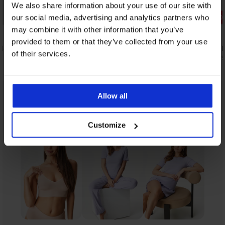
We also share information about your use of our site with
Korting -30
our social media, advertising and analytics partners who
may combine it with other information that you’ve
5
provided to them or that they’ve collected from your use
lle met
Katoenen damespyjama Pointelle met
Body DIVA 
of their services.
lange broek
44,09 €
62,99
52,99 €
Allow all
Uit dezelfde collectie
Tonen
Customize