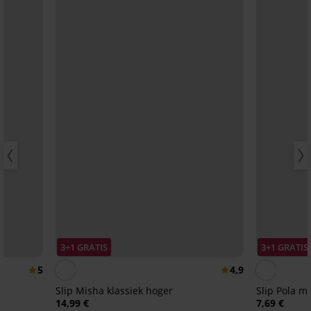
3+1 GRATIS
3+1 GRATIS
5
4,9
Slip Misha klassiek hoger
Slip Pola me
14,99 €
7,69 €