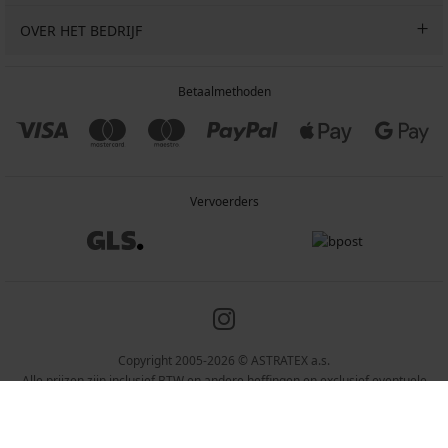
OVER HET BEDRIJF
Betaalmethoden
Vervoerders
Copyright 2005-2026 © ASTRATEX a.s.
Alle prijzen zijn inclusief BTW en andere heffingen en exclusief eventuele
verzendkosten en servicekosten.
Programia – webshops