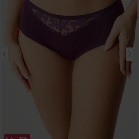
Sale
-70%