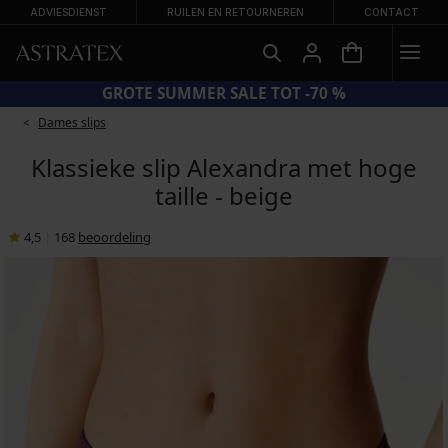
ADVIESDIENST
RUILEN EN RETOURNEREN
CONTACT
CODE SUN20 = EXTRA −20% OP AFGEPRIJSDE BADMODE
Dames slips
Klassieke slip Alexandra met hoge
taille - beige
4,5
|
168
beoordeling