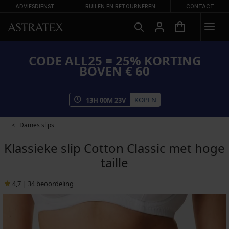
ADVIESDIENST
RUILEN EN RETOURNEREN
CONTACT
CODE ALL25 = 25% KORTING
BOVEN € 60
KOPEN
13
H
00
M
23
V
Dames slips
Klassieke slip Cotton Classic met hoge
taille
4,7
|
34
beoordeling