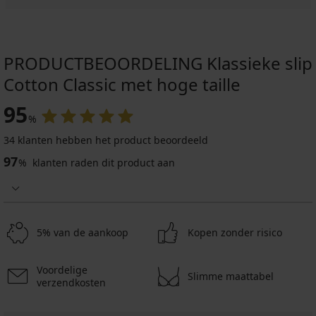
3+1
actie
23,99
actie
17,99
€
GRATIS
3+1
3+1
€
code
GRATIS
25,49
GRATIS
ALL25
€
21,74
23,24
PRODUCTBEOORDELING Klassieke slip
code
€
€
ALL25
code
code
Cotton Classic met hoge taille
ALL25
ALL25
95
%
34 klanten hebben het product beoordeeld
97
%
klanten raden dit product aan
5% van de aankoop
Kopen zonder risico
Voordelige
Slimme maattabel
verzendkosten