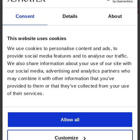
-25% ALL25
-25% ALL25
3+1 GRATIS
3+1 GRATIS
Consent
Details
About
5
4,9
Klassieke slip My Pizzo I met hoge taille
Klassieke sl
10,99 €
8,09 €
This website uses cookies
8,24 €
6,07 €
code:
ALL25
code:
We use cookies to personalise content and ads, to
provide social media features and to analyse our traffic.
Ontdek vergelijkbare stukken
We also share information about your use of our site with
our social media, advertising and analytics partners who
may combine it with other information that you’ve
provided to them or that they’ve collected from your use
of their services.
Allow all
Customize