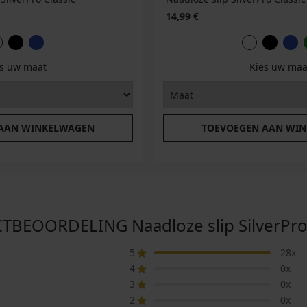
14,99 €
es uw maat
Kies uw maa
 AAN WINKELWAGEN
TOEVOEGEN AAN WI
BEOORDELING Naadloze slip SilverPro C
5
28x
4
0x
3
0x
2
0x