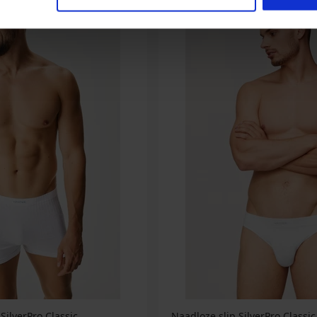
SilverPro Classic
Naadloze slip SilverPro Classic 