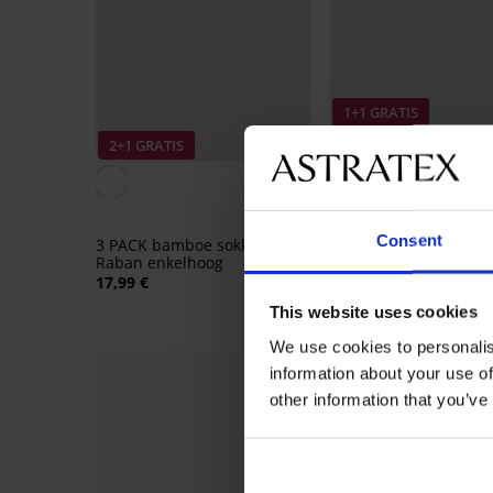
1+1 GRATIS
Sale
2+1 GRATIS
Korting -50%
4,9
Zwemshort MEN-A S
Paradise
Consent
3 PACK bamboe sokken
12,49 €
24,99 €
Raban enkelhoog
17,99 €
This website uses cookies
We use cookies to personalis
information about your use of
other information that you’ve
-30%
Sale
-30%