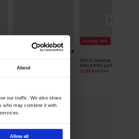
Korting -30%
4,8
Naadloze boxershort
5PACK bamboe sokken JACK
SilverPro Classic
AND JONES JacBasic
About
g
enkelhoog
16,99 €
11,89 €
16,99 €
se our traffic. We also share
ers who may combine it with
 services.
Allow all