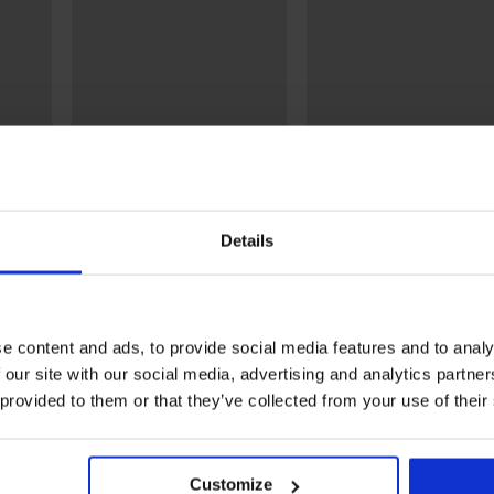
2+1 GRATIS
2+1 GRATIS
5
5
ummer
Compressiesleeve voor kuit
3PACK katoenen
MEN-A Sirius
herensokken JACK AND
Details
JONES JACLouis enkelhoo
10,99 €
10,99 €
e content and ads, to provide social media features and to analy
 our site with our social media, advertising and analytics partn
Uit dezelfde collectie
 provided to them or that they’ve collected from your use of their
Customize