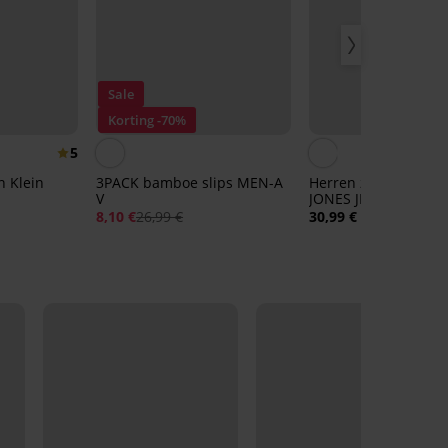
Sale
Korting -70%
5
n Klein
3PACK bamboe slips MEN-A
Herren zwemshort 
V
JONES JPSTMaui Hor
8,10 €
26,99 €
30,99 €