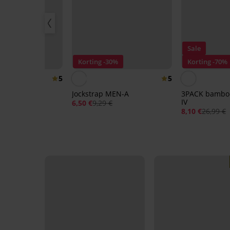
Sale
30%
Korting -30%
Korting -70%
5
5
lip FILA
Jockstrap MEN-A
3PACK bamboe
IV
€
6,50 €
9,29 €
8,10 €
26,99 €