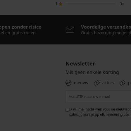
1
0x
open zonder risico
Voordelige verzendk
el en gratis ruilen
Gratis bezorging mogelij
Newsletter
Mis geen enkele korting
nieuws
acties
p
 met de verwerking van
Ik wil me inschrijven voor de nieuwsb
rwaarden voor de
bescherming van
sales. Je kunt je op elk moment gratis 