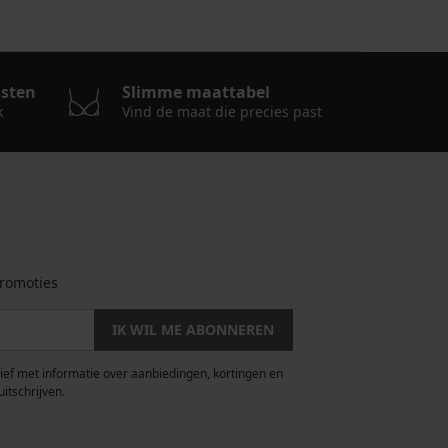
osten
Slimme maattabel
k
Vind de maat die precies past
romoties
IK WIL ME ABONNEREN
rief met informatie over aanbiedingen, kortingen en
uitschrijven.