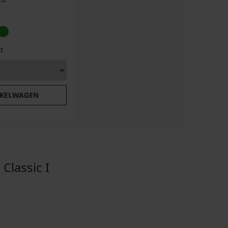
t
NKELWAGEN
lassic I