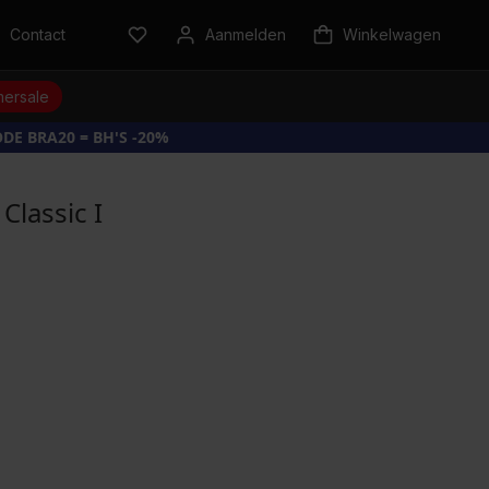
Contact
Aanmelden
Winkelwagen
ersale
DE BRA20 = BH'S -20%
Classic I