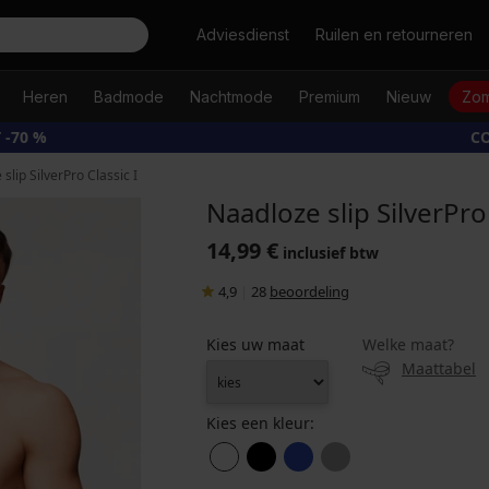
Zoeken
Adviesdienst
Ruilen en retourneren
Heren
Badmode
Nachtmode
Premium
Nieuw
Zom
 -70 %
CO
slip SilverPro Classic I
Naadloze slip SilverPro 
14,99 €
inclusief btw
4,9
|
28
beoordeling
Kies uw maat
Welke maat?
Maattabel
Kies een kleur: