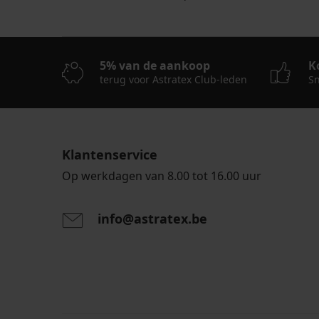
5% van de aankoop
K
terug voor Astratex Club-leden
Sn
Klantenservice
Op werkdagen van 8.00 tot 16.00 uur
info@astratex.be
Door het invoeren van je e-mailadres ga je akkoord
persoonsgegevens in overeenstemming met de voo
persoonsgegevens
.