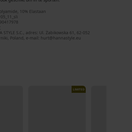
olyamide, 10% Elastaan
05_11_sli
90417978
r
STYLE S.C., adres: Ul. Żabikowska 61, 62-052
niki, Poland, e-mail: hurt@hannastyle.eu
LIMITED