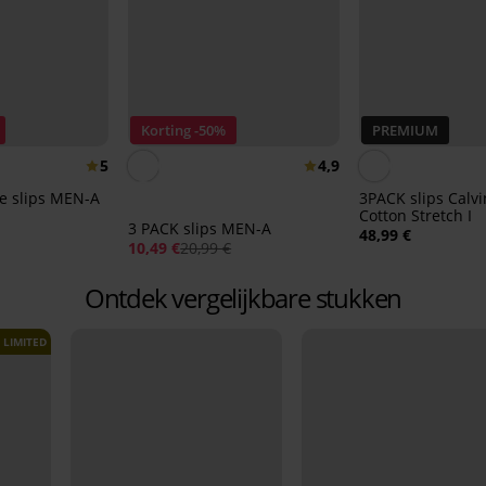
Korting -50%
PREMIUM
5
4,9
 slips MEN-A
3PACK slips Calvi
Cotton Stretch I
3 PACK slips MEN-A
48,99 €
10,49 €
20,99 €
Ontdek vergelijkbare stukken
LIMITED