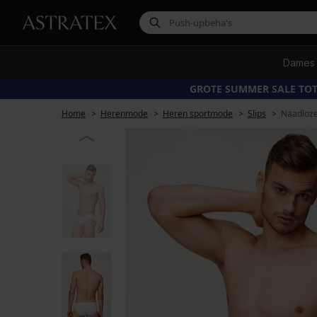
Dames
GROTE SUMMER SALE TOT
Home
Herenmode
Heren sportmode
Slips
Naadloze 