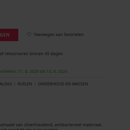
Toevoegen aan favorieten
AGEN
 of retourneren binnen 45 dagen
artikelen:
11. 8.
2026
tot
13. 8.
2026
ALING
RUILEN
ONDERHOUD EN WASSEN
s gemaakt van zilverhoudend, antibacterieel materiaal.
ook geschikt om in te sporten.