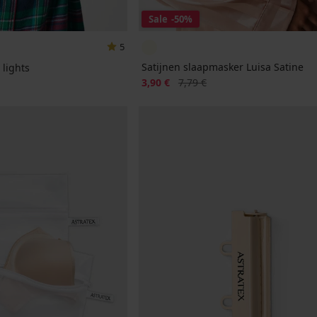
Sale
-50%
5
Satijnen slaapmasker Luisa Satine
 lights
Korting
Oorspronkelijke prijs
ke prijs
3,90 €
7,79 €