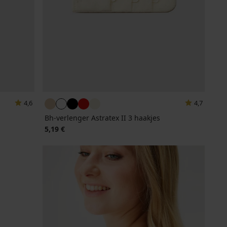
4,6
4,7
Bh-verlenger Astratex II 3 haakjes
5,19 €