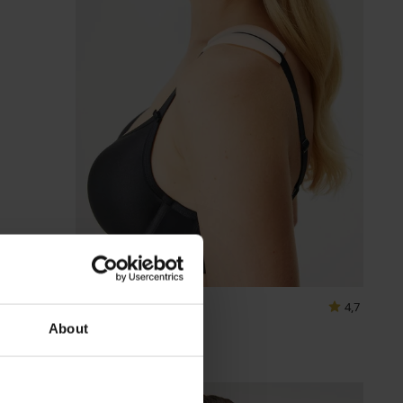
4,7
About
Bh pads
10,99 €