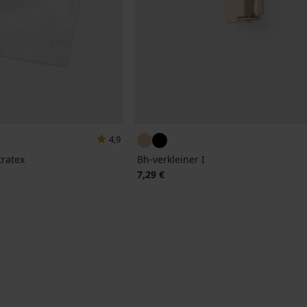
4,9
tratex
Bh-verkleiner I
7,29 €