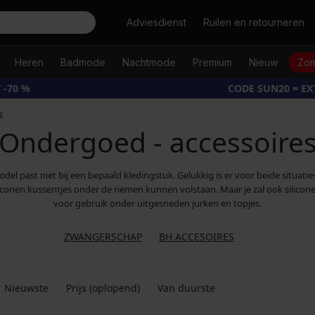
Zoeken
Adviesdienst
Ruilen en retourneren
Heren
Badmode
Nachtmode
Premium
Nieuw
Zom
 -70 %
CODE SUN20 = E
s
Ondergoed - accessoire
del past niet bij een bepaald kledingstuk. Gelukkig is er voor beide situati
iliconen kussentjes onder de riemen kunnen volstaan. Maar je zal ook silicon
voor gebruik onder uitgesneden jurken en topjes.
ZWANGERSCHAP
BH ACCESOIRES
Nieuwste
Prijs (oplopend)
Van duurste