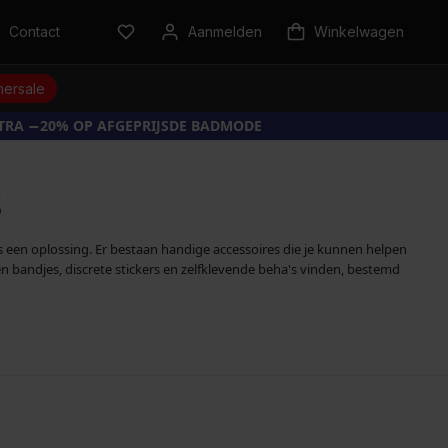
Contact
Aanmelden
Winkelwagen
ersale
XTRA −20% OP AFGEPRIJSDE BADMODE
s
es een oplossing. Er bestaan handige accessoires die je kunnen helpen
en bandjes, discrete stickers en zelfklevende beha's vinden, bestemd