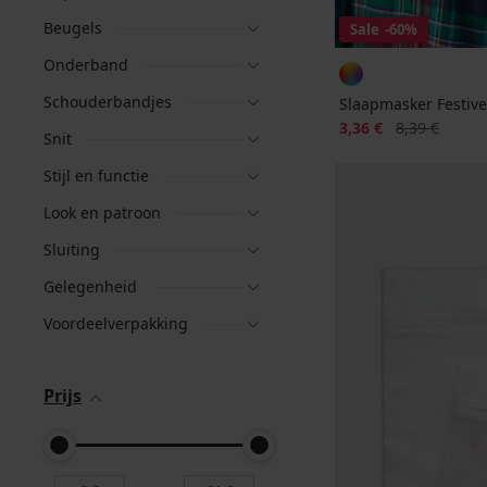
Beugels
Sale
-60%
Onderband
Schouderbandjes
Slaapmasker Festive
Korting
Oorspronkelij
3,36 €
8,39 €
Snit
Stijl en functie
Look en patroon
Sluiting
Gelegenheid
Voordeelverpakking
Prijs