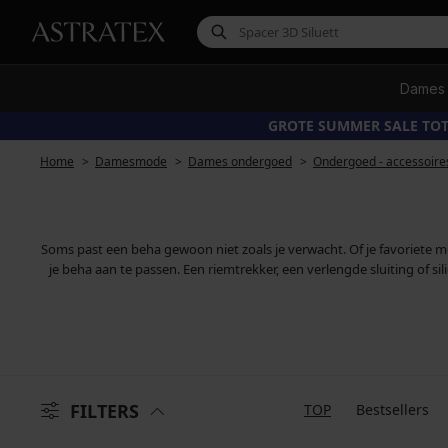
Dames
GROTE SUMMER SALE TOT
Home
Damesmode
Dames ondergoed
Ondergoed - accessoire
Soms past een beha gewoon niet zoals je verwacht. Of je favoriete mo
je beha aan te passen. Een riemtrekker, een verlengde sluiting of s
FILTERS
TOP
Bestsellers