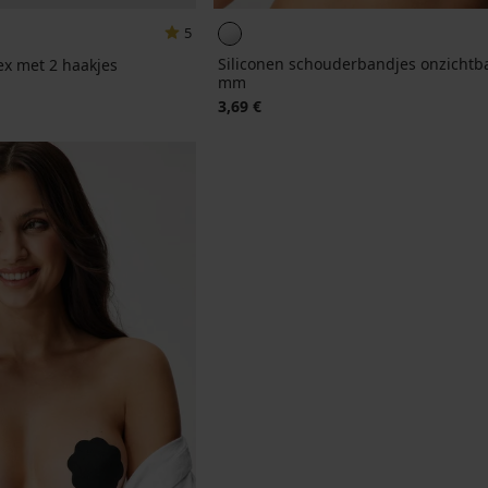
5
Siliconen schouderbandjes onzichtb
ex met 2 haakjes
mm
3,69 €