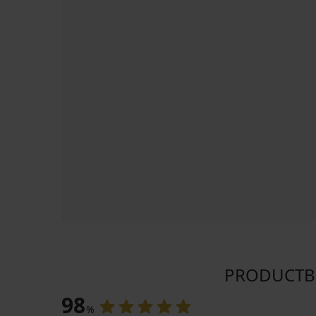
PRODUCTBEO
98
%