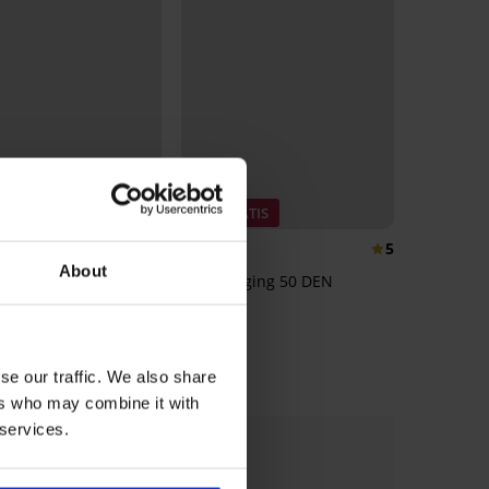
RATIS
2+1 GRATIS
5
5
About
ps Emotion Hold On
Pantylegging 50 DEN
N
10,99 €
€
se our traffic. We also share
ers who may combine it with
 services.