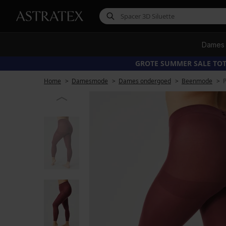
Dames
GROTE SUMMER SALE TOT
Home
Damesmode
Dames ondergoed
Beenmode
P