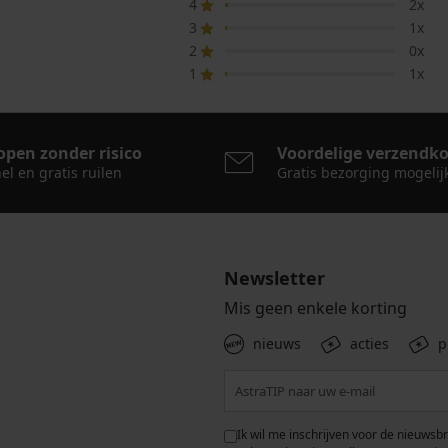
4
2x
3
1x
2
0x
1
1x
open zonder risico
Voordelige verzendk
el en gratis ruilen
Gratis bezorging mogelij
Newsletter
Mis geen enkele korting
nieuws
acties
p
 met de verwerking van
Ik wil me inschrijven voor de nieuwsb