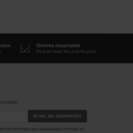
osten
Slimme maattabel
k
Vind de maat die precies past
romoties
IK WIL ME ABONNEREN
rief met informatie over aanbiedingen, kortingen en