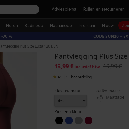
Zoeken
Adviesdienst
Ruilen en retourneren
Heren
Badmode
Nachtmode
Premium
Nieuw
Zom
 -70 %
CODE SUN20 = E
antylegging Plus Size Luiza 120 DEN
Pantylegging Plus Size
13,99 €
19,99 €
inclusief btw
4,9
|
95
beoordeling
Kies uw maat
Welke maat?
Maattabel
Kies een kleur: