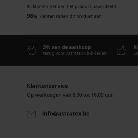
95 klanten hebben het product beoordeeld
98
%
klanten raden dit product aan
5% van de aankoop
K
terug voor Astratex Club-leden
Sn
Klantenservice
Op werkdagen van 8.00 tot 16.00 uur
info@astratex.be
Door het invoeren van je e-mailadres ga je akkoord