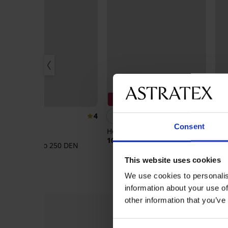
2+1 GRATIS
2+1 GRATIS
2
4
4,8
Consent
Hold-ups Kama 20 DEN
Pan
cor
10,99 €
Panty Bamboo 250 DEN
10,
23,99 €
This website uses cookies
We use cookies to personalis
information about your use of
other information that you’ve