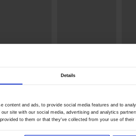
+1 GRATIS
2+1 GRATIS
2+1 G
4,9
5
Details
ty Slimmer met
Hold-ups Emotion Hold On
Hold-u
rigerend effect 17 DEN
20 DEN
40 DE
99 €
14,99 €
15,99 
e content and ads, to provide social media features and to analy
 our site with our social media, advertising and analytics partn
 provided to them or that they’ve collected from your use of their
Uit dezelfde collectie