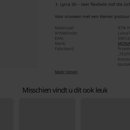
Lycra 3D – zeer flexibele stof die z
Voor vrouwen met een kleiner postuur 
Materiaal
87% P
Artikelcode
Luiza
EAN
59012
Merk
MONA
Fabrikant
Przed
„TESPO
Konsta
konta
Meer tonen
Misschien vindt u dit ook leuk