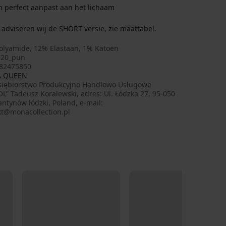
ich perfect aanpast aan het lichaam
adviseren wij de SHORT versie, zie maattabel.
olyamide, 12% Elastaan, 1% Katoen
120_pun
82475850
 QUEEN
siębiorstwo Produkcyjno Handlowo Usługowe
L” Tadeusz Koralewski, adres: Ul. Łódzka 27, 95-050
ntynów łódzki, Poland, e-mail:
kt@monacollection.pl
LIMITED