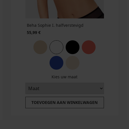
GRATIS
GRATIS
GRATIS
GRATIS
Beha Sophie I. halfverstevigd
55,99 €
Kies uw maat
TOEVOEGEN AAN WINKELWAGEN