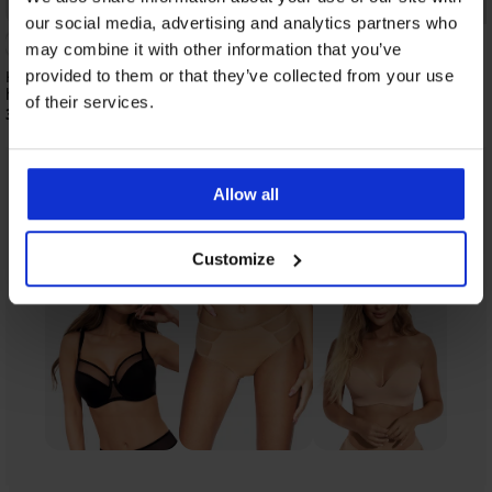
Bestseller
Korting -30%
our social media, advertising and analytics partners who
5
may combine it with other information that you’ve
Klassieke slip Triumph Ladyform met
Klassieke slip Cynthia 
provided to them or that they’ve collected from your use
hoge taille
23,09 €
32,99 €
of their services.
31,99 €
Allow all
Uit dezelfde collectie
Tonen
Customize