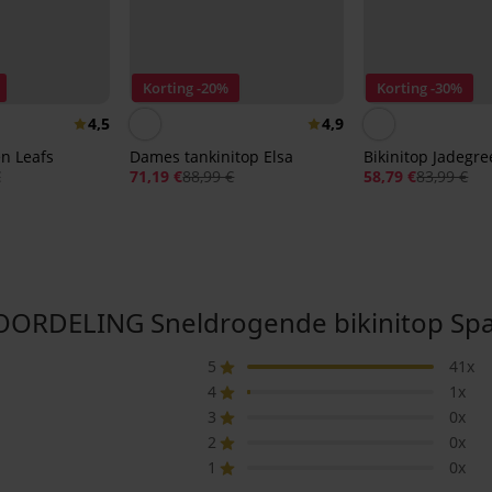
Korting -20%
Korting -30%
4,5
4,9
en Leafs
Dames tankinitop Elsa
Bikinitop Jadegr
€
71,19 €
88,99 €
58,79 €
83,99 €
RDELING Sneldrogende bikinitop Spa
5
41x
4
1x
3
0x
2
0x
1
0x