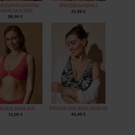
ldrogende bikinitop
Bikinitop Junglow I
Spacer Lara Gold
25,89 €
88,99 €
Bikinitop Noir Blanc push-up
ikinitop Neha Red
44,49 €
12,00 €