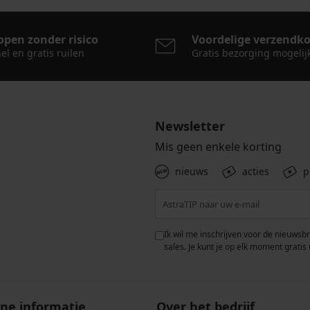
open zonder risico
Voordelige verzendk
el en gratis ruilen
Gratis bezorging mogelij
Newsletter
Mis geen enkele korting
nieuws
acties
p
 met de verwerking van
Ik wil me inschrijven voor de nieuwsb
rwaarden voor de
bescherming van
sales. Je kunt je op elk moment gratis 
ne informatie
Over het bedrijf