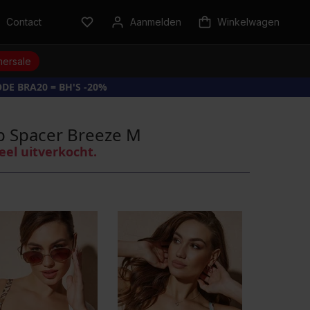
Contact
Aanmelden
Winkelwagen
ersale
DE BRA20 = BH'S -20%
p Spacer Breeze M
eel uitverkocht.