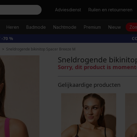
Zoeken
Adviesdienst
Ruilen en retourneren
Heren
Badmode
Nachtmode
Premium
Nieuw
Zom
 -70 %
CO
Sneldrogende bikinitop Spacer Breeze M
Sneldrogende bikinito
Sorry, dit product is moment
Gelijkaardige producten