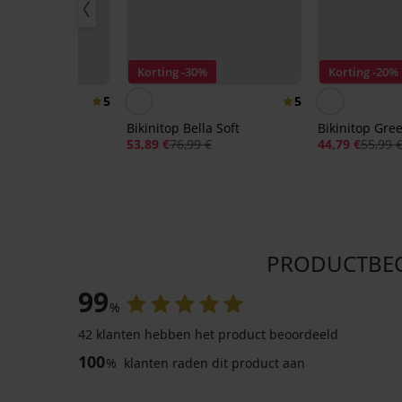
Korting -30%
Korting -20%
5
5
Nia
Bikinitop Bella Soft
Bikinitop Gre
53,89 €
76,99 €
44,79 €
55,99 
PRODUCTBEOO
99
%
42 klanten hebben het product beoordeeld
100
%
klanten raden dit product aan