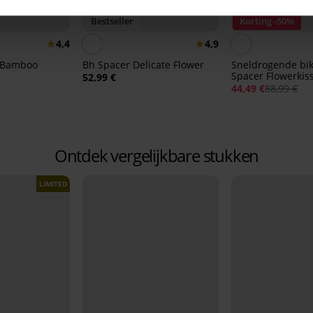
Bestseller
Korting -50%
4,4
4,9
p Bamboo
Bh Spacer Delicate Flower
Sneldrogende bik
Spacer Flowerkis
52,99 €
44,49 €
88,99 €
Ontdek vergelijkbare stukken
LIMITED