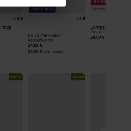
3+1 GRATIS
-20% BRA20
Bestseller
4,9
4,9
initop
Corrigerende slip S
s
Push-Up met hoge ta
Bh Carmen Basic
20,99 €
voorgevormd
34,99 €
27,99 €
code:
BRA20
LIMITED
LIMITED