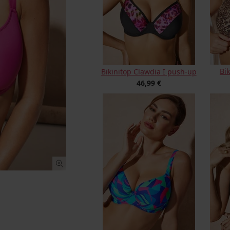
Bi
Bikinitop Clawdia I push-up
46,99 €