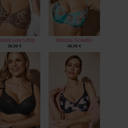
kinitop Luxury Wild
Bikinitop Turquelin
36,99 €
46,99 €