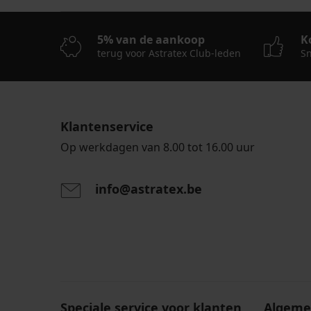
5% van de aankoop
K
terug voor Astratex Club-leden
Sn
Klantenservice
Op werkdagen van 8.00 tot 16.00 uur
info@astratex.be
Door het invoeren van je e-mailadres ga je akkoord
persoonsgegevens in overeenstemming met de voo
persoonsgegevens
.
Speciale service voor klanten
Algeme