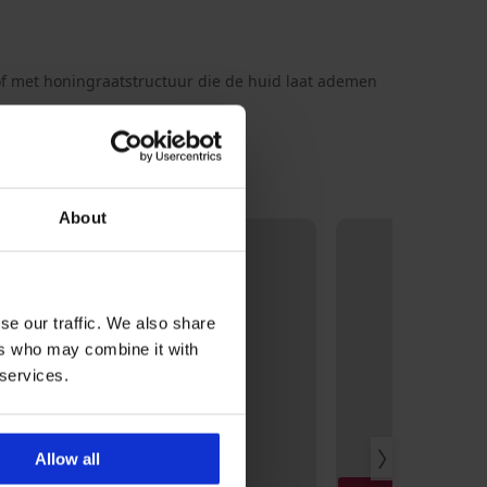
f met honingraatstructuur die de huid laat ademen
About
LIMITED
se our traffic. We also share
ers who may combine it with
 services.
Allow all