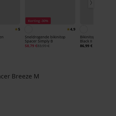
Korting -30%
5
4,9
een
Sneldrogende bikinitop
Bikinitop Borneo Glit
Spacer Simply B
Black II
58,79 €
83,99 €
86,99 €
cer Breeze M