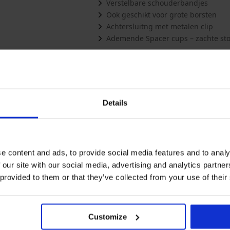
Verstelbare schouderbandjes
Ook geschikt voor grote borsten
Achtersluitng met metalen clip
Ademende Spacer cups – zachte sto
Meer tonen
Misschien vindt u dit ook leuk
Details
e content and ads, to provide social media features and to analy
 our site with our social media, advertising and analytics partn
 provided to them or that they’ve collected from your use of their
Customize