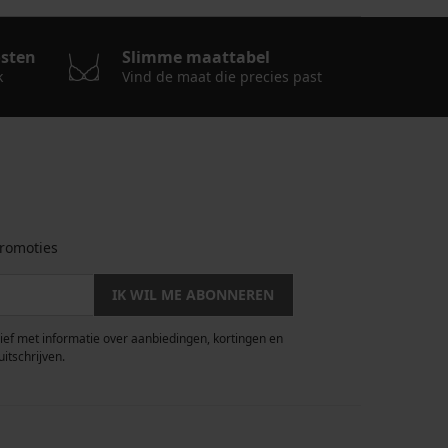
osten
Slimme maattabel
k
Vind de maat die precies past
romoties
IK WIL ME ABONNEREN
rief met informatie over aanbiedingen, kortingen en
uitschrijven.