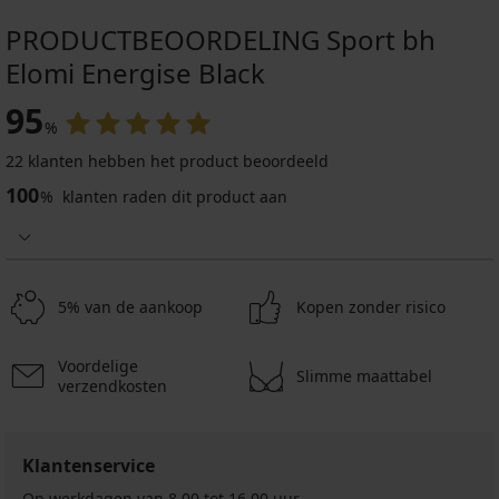
PRODUCTBEOORDELING Sport bh
Elomi Energise Black
95
%
22 klanten hebben het product beoordeeld
100
%
klanten raden dit product aan
5% van de aankoop
Kopen zonder risico
Voordelige
Slimme maattabel
verzendkosten
Klantenservice
Op werkdagen van 8.00 tot 16.00 uur