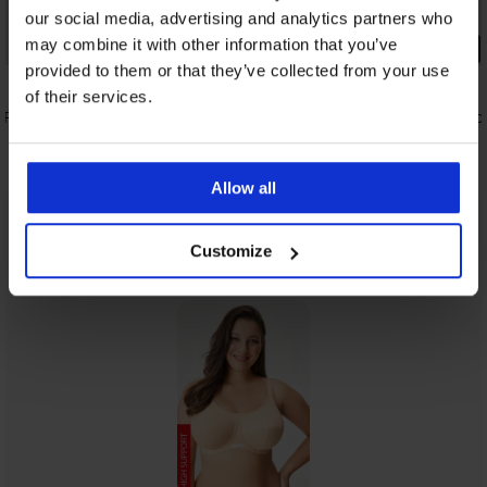
our social media, advertising and analytics partners who
may combine it with other information that you’ve
PREMIUM
provided to them or that they’ve collected from your use
5
4,8
of their services.
e Push-Up
Vormgevende body voor dames Gala
Bh Gossard
zwart
86,99 €
66,99 €
Allow all
Uit dezelfde collectie
Tonen
Customize