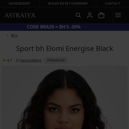
ADVIESDIENST
RUILEN EN RETOURNEREN
CONTACT
CODE BRA20 = BH'S -20%
Bh's
Sport bh Elomi Energise Black
4,7
|
22
beoordeling
PREMIUM