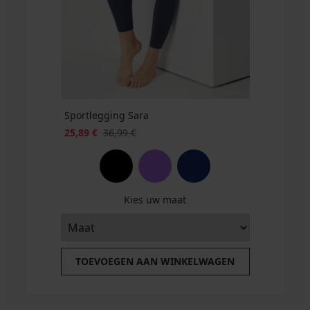
BRA20
€
€
code
BRA20
Sportlegging Sara
25,89 €
36,99 €
Kies uw maat
TOEVOEGEN AAN WINKELWAGEN