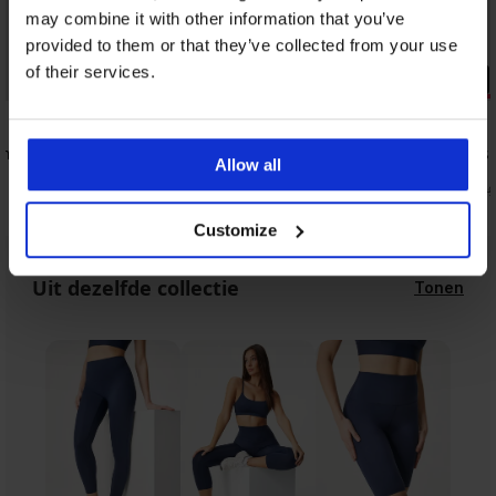
may combine it with other information that you’ve
provided to them or that they’ve collected from your use
Sale
of their services.
PREMIUM
-20% BRA20
Korting -50
5
5
embare
Bh Evolution niet-voorgevormd
Klassieke s
Allow all
taille
52,99 €
22,00 €
43,99
42,39 €
code:
BRA20
Customize
Uit dezelfde collectie
Tonen