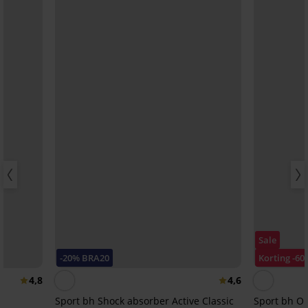
Sale
-20% BRA20
Korting -60
4,8
4,6
Sport bh Shock absorber Active Classic
Sport bh O